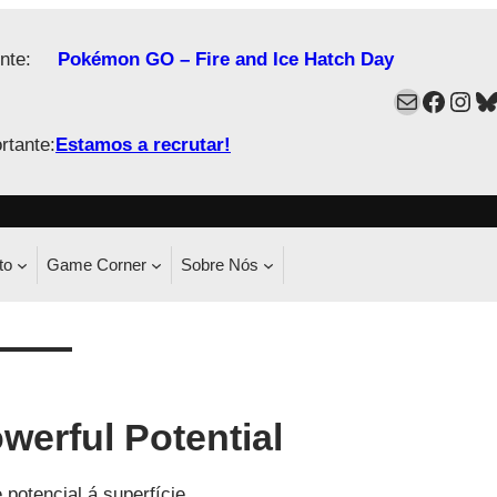
nte:
Pokémon GO – Fire and Ice Hatch Day
Mail
Faceb
Ins
B
rtante:
Estamos a recrutar!
to
Game Corner
Sobre Nós
erful Potential
potencial á superfície.