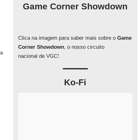
q
Game Corner Showdown
u
i
s
a
Clica na imagem para saber mais sobre o
Game
r
Corner Showdown
, o nosso circuito
na
nacional de VGC!
Ko-Fi