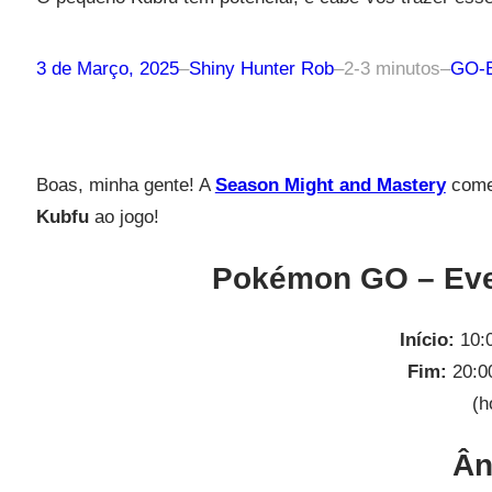
3 de Março, 2025
–
Shiny Hunter Rob
–
2-3 minutos
–
GO-E
Boas, minha gente! A
Season Might and Mastery
come
Kubfu
ao jogo!
Pokémon GO – Even
Início:
10:0
Fim:
20:0
(h
Ân