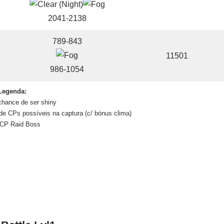
2041-2138
789-843
11501
986-1054
Legenda:
 chance de ser shiny
e CPs possíveis na captura (c/ bónus clima)
CP Raid Boss