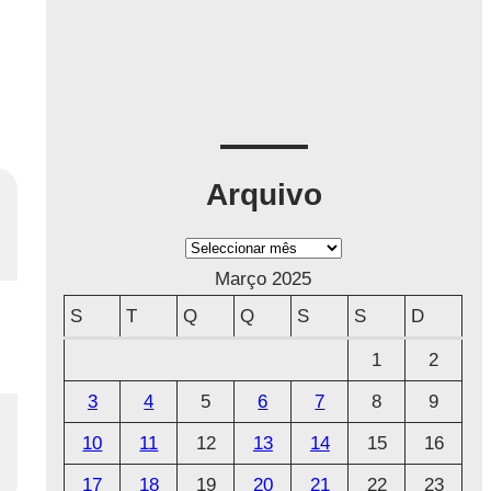
Arquivo
A
r
Março 2025
q
S
T
Q
Q
S
S
D
u
1
2
i
3
4
5
6
7
8
9
v
o
10
11
12
13
14
15
16
17
18
19
20
21
22
23