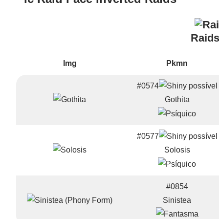
Raids
Img
Pkmn
#0574
Gothita
#0577
Solosis
#0854
Sinistea