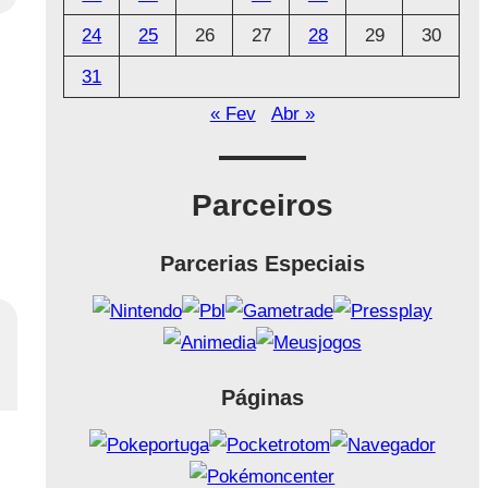
24
25
26
27
28
29
30
31
« Fev
Abr »
Parceiros
Parcerias Especiais
Páginas