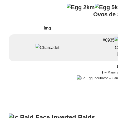
Ovos de 2
Img
#0935
C
⬆️ – Maior
– Gam
Raids