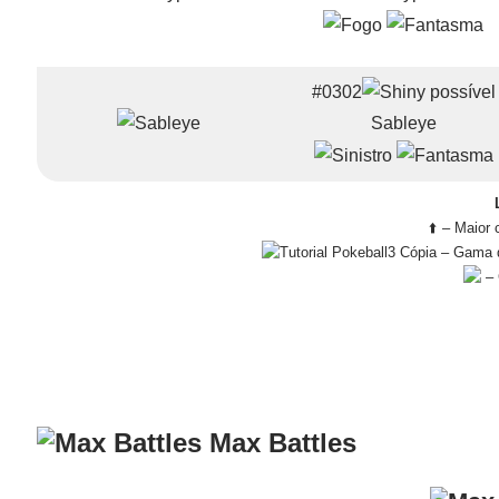
#0302
Sableye
⬆️ – Maior
– Gama d
– 
Max Battles