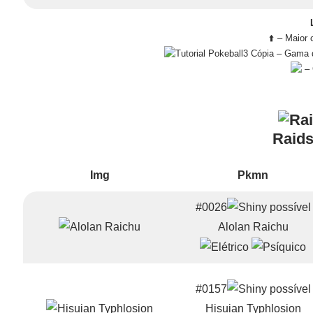
⬆️ – Maior
– Gama d
– 
Raids
Img
Pkmn
#0026
Alolan Raichu
#0157
Hisuian Typhlosion