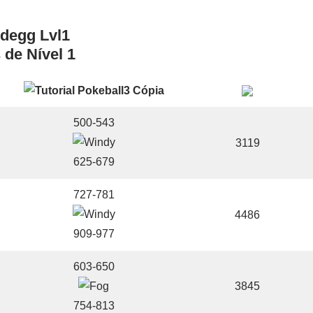
 de Nível 1
500-543
3119
625-679
727-781
4486
909-977
603-650
3845
754-813