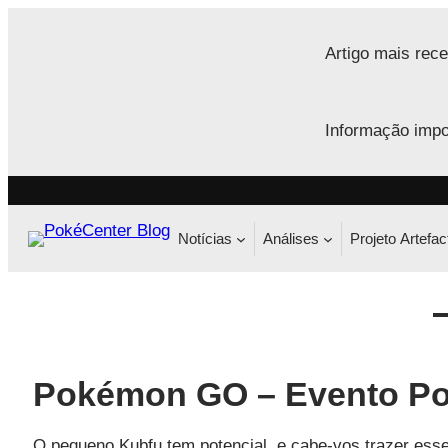
Saltar
para
Artigo mais rece
o
conteúdo
Informação impo
Notícias
Análises
Projeto Artefac
Pokémon GO – Evento Pow
O pequeno Kubfu tem potencial, e cabe-vos trazer esse 