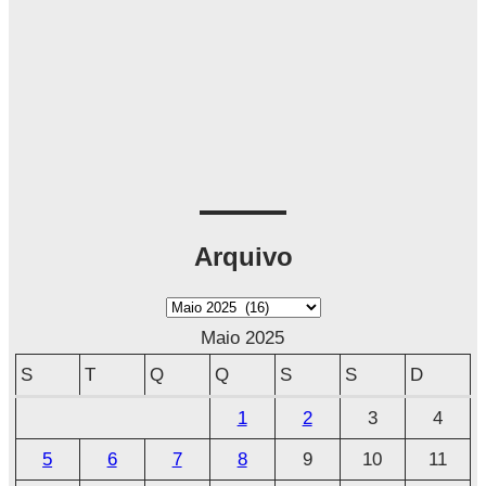
Arquivo
A
r
Maio 2025
q
S
T
Q
Q
S
S
D
u
1
2
3
4
i
5
6
7
8
9
10
11
v