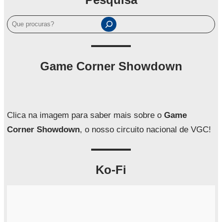
P
e
s
q
Game Corner Showdown
u
i
s
a
Clica na imagem para saber mais sobre o
Game
r
Corner Showdown
, o nosso circuito nacional de VGC!
Ko-Fi