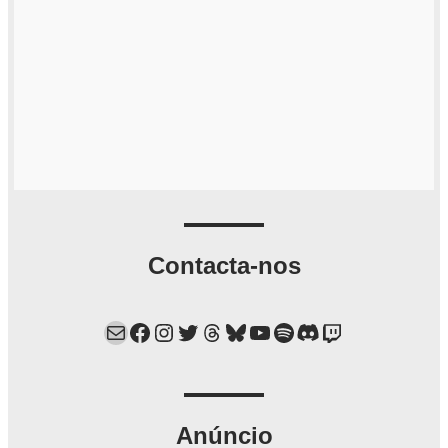
Contacta-nos
Mail
Facebook
Instagram
Twitter
Threads
Bluesky
YouTube
Spotify
Discord
Twitch
Anúncio