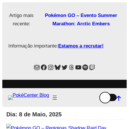
Saltar
para
Artigo mais
Pokémon GO – Evento Summer
o
recente:
Marathon: Arctic Embers
conteúdo
Informação importante:
Estamos a recrutar!
Mail
Facebook
Instagram
Bluesky
Twitter
Estamos no Threads!
YouTube
Spotify
Twitch
Dia:
8 de Maio, 2025