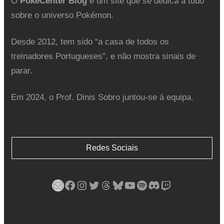
O
PokéCenter Blog
é um site que se dedica a tudo
sobre o universo Pokémon.
Desde 2012, tem sido “a casa de todos os
treinadores Portugueses”, e não mostra sinais de
parar.
Em 2024, o Prof. Dinis Sobro juntou-se á equipa.
Redes Sociais
Mail
Facebook
Instagram
Twitter
Threads
Bluesky
YouTube
Spotify
Discord
Twitch