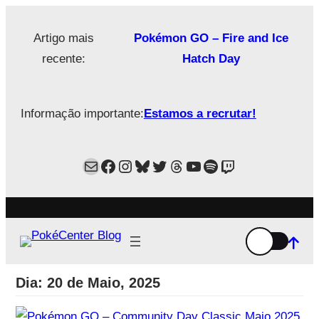
Saltar
para
Artigo mais
Pokémon GO – Fire and Ice
o
recente:
Hatch Day
conteúdo
Informação importante:
Estamos a recrutar!
Mail
Facebook
Instagram
Bluesky
Twitter
Estamos no Threads!
YouTube
Spotify
Twitch
Dia:
20 de Maio, 2025