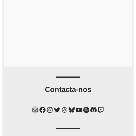
Contacta-nos
Mail
Facebook
Instagram
Twitter
Threads
Bluesky
YouTube
Spotify
Discord
Twitch