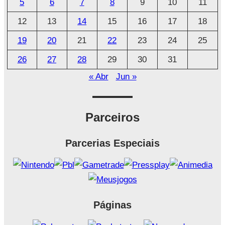
5
6
7
8
9
10
11
v
o
12
13
14
15
16
17
18
19
20
21
22
23
24
25
26
27
28
29
30
31
« Abr
Jun »
Parceiros
Parcerias Especiais
Páginas