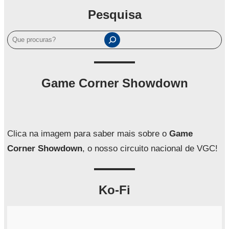
Pesquisa
P
e
s
q
Game Corner Showdown
u
i
s
a
Clica na imagem para saber mais sobre o
Game
r
Corner Showdown
, o nosso circuito nacional de VGC!
Ko-Fi