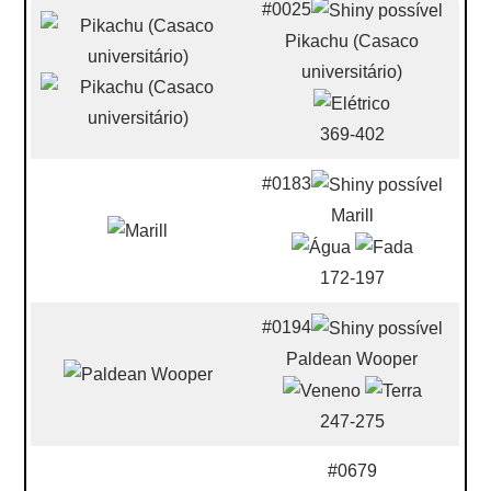
#0025
Pikachu (Casaco
universitário)
369-402
#0183
Marill
172-197
#0194
Paldean Wooper
247-275
#0679