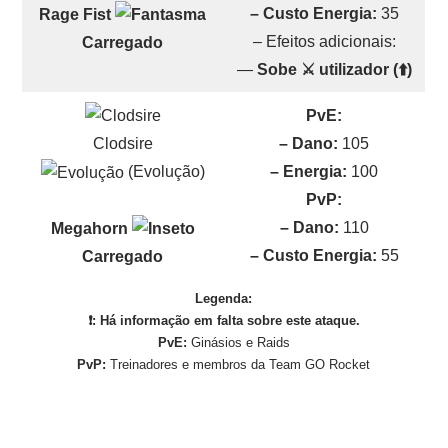
– Custo Energia:
35
Rage Fist
– Efeitos adicionais:
Carregado
—
Sobe ⚔️ utilizador (⬆️)
PvE:
Clodsire
– Dano:
105
(Evolução)
– Energia:
100
PvP:
– Dano:
110
Megahorn
– Custo Energia:
55
Carregado
Legenda:
❗: Há informação em falta sobre este ataque.
PvE:
Ginásios e Raids
PvP:
Treinadores e membros da Team GO Rocket