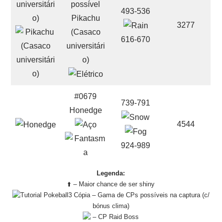
493-536
Pikachu
3277
(Casaco
616-670
universitári
o)
#0679
739-791
Honedge
4544
924-989
Legenda:
⬆️ – Maior chance de ser shiny
– Gama de CPs possíveis na captura (c/
bónus clima)
– CP Raid Boss