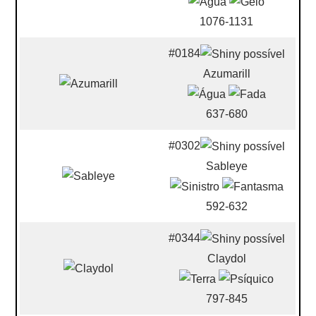
1076-1131
#0184
Azumarill
637-680
#0302
Sableye
592-632
#0344
Claydol
797-845