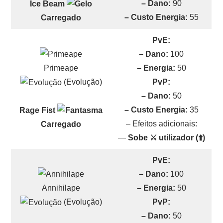
– Dano:
90
Ice Beam
– Custo Energia:
55
Carregado
PvE:
– Dano:
100
Primeape
– Energia:
50
(Evolução)
PvP:
– Dano:
50
– Custo Energia:
35
Rage Fist
– Efeitos adicionais:
Carregado
—
Sobe ⚔️ utilizador (⬆️)
PvE:
– Dano:
100
Annihilape
– Energia:
50
(Evolução)
PvP:
– Dano:
50