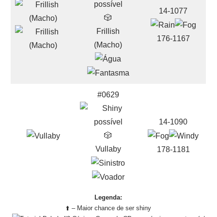
14-1077
🎲
Frillish
176-1167
(Macho)
#0629
14-1090
🎲
Vullaby
178-1181
Legenda:
⬆️ – Maior chance de ser shiny