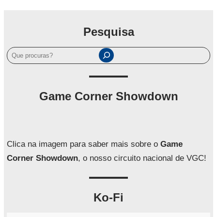
Pesquisa
P
e
s
q
Game Corner Showdown
u
i
s
a
Clica na imagem para saber mais sobre o
Game
r
Corner Showdown
, o nosso circuito nacional de VGC!
Ko-Fi