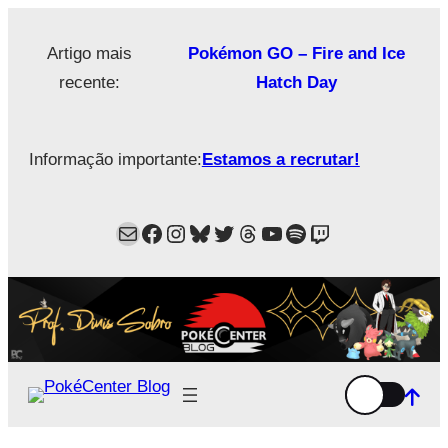
Saltar
para
Artigo mais
Pokémon GO – Fire and Ice
o
recente:
Hatch Day
conteúdo
Informação importante:
Estamos a recrutar!
Mail
Facebook
Instagram
Bluesky
Twitter
Estamos no Threads!
YouTube
Spotify
Twitch