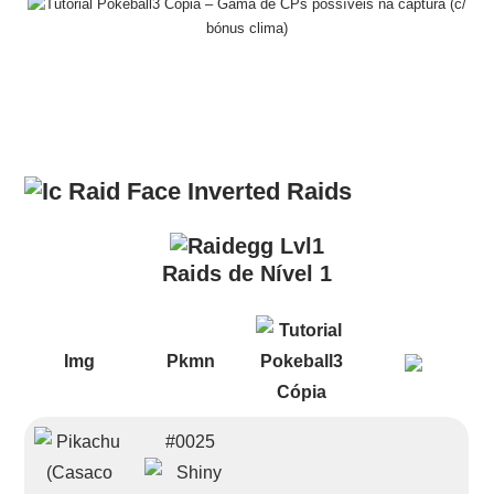
– Gama de CPs possíveis na captura (c/
bónus clima)
Raids
Raids de Nível 1
Img
Pkmn
#0025