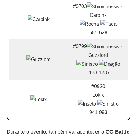
#0703
Carbink
585-628
#0799
Guzzlord
1173-1237
#0920
Lokix
941-993
Durante o evento, também vai acontecer o
GO Battle