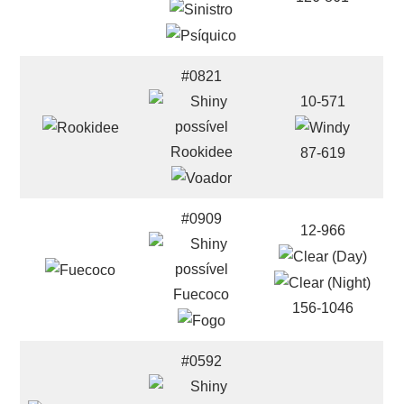
#0821
10-571
Rookidee
87-619
#0909
12-966
Fuecoco
156-1046
#0592