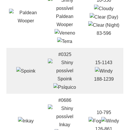
10-550
Paldean
Wooper
83-596
#0325
15-1143
Spoink
188-1239
#0686
10-795
Inkay
126-861