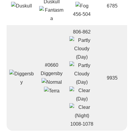
Duskull
6785
456-504
806-862
#0660
Diggersby
9935
1008-1078