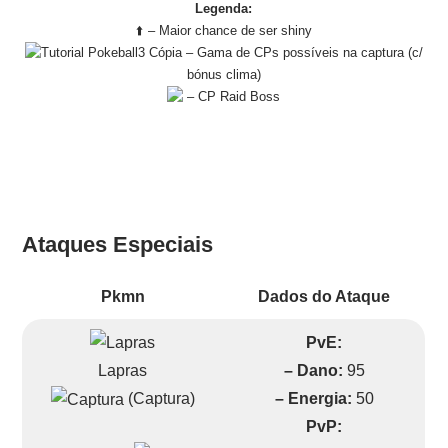
Legenda:
⬆️ – Maior chance de ser shiny
– Gama de CPs possíveis na captura (c/
bónus clima)
– CP Raid Boss
Ataques Especiais
Pkmn
Dados do Ataque
PvE:
Lapras
– Dano:
95
(Captura)
– Energia:
50
PvP: