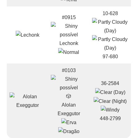
10-628
#0915
Lechonk
97-680
#0103
36-2584
🎲
Alolan
Exeggutor
448-2799