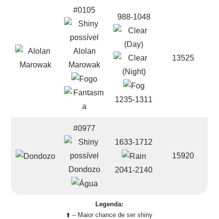
#0105
988-1048
Alolan
13525
Marowak
1235-1311
#0977
1633-1712
15920
Dondozo
2041-2140
Legenda:
⬆️ – Maior chance de ser shiny