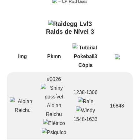
– CP Raid Boss
Raids de Nível 3
Img
Pkmn
#0026
1238-1306
Alolan
16848
Raichu
1548-1633