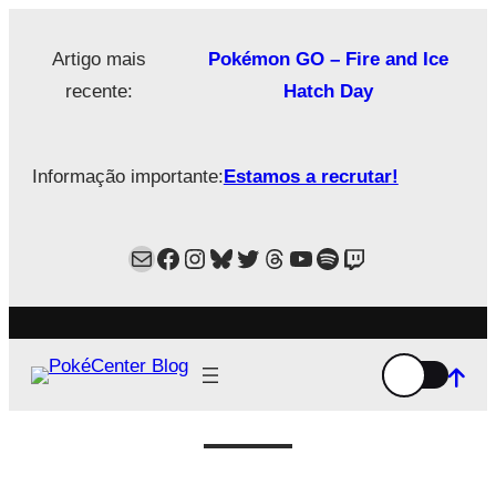
Saltar
para
Artigo mais
Pokémon GO – Fire and Ice
o
recente:
Hatch Day
conteúdo
Informação importante:
Estamos a recrutar!
Mail
Facebook
Instagram
Bluesky
Twitter
Estamos no Threads!
YouTube
Spotify
Twitch