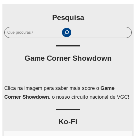
Pesquisa
P
e
s
q
Game Corner Showdown
u
i
s
a
Clica na imagem para saber mais sobre o
Game
r
Corner Showdown
, o nosso circuito nacional de VGC!
Ko-Fi