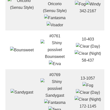
Oricorio
(Sensu Style)
342-2167
#0761
10-403
Bounsweet
58-437
#0769
13-1057
Sandygast
172-1145