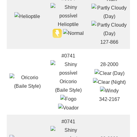
Helioptile
127-866
#0741
28-2000
Oricorio
(Baile Style)
342-2167
#0741