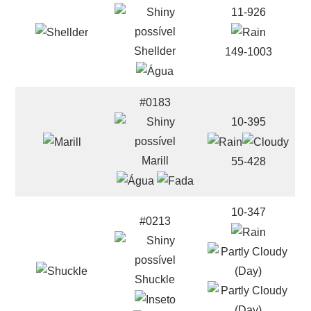
11-926
Shellder
149-1003
#0183
10-395
Marill
55-428
10-347
#0213
Shuckle