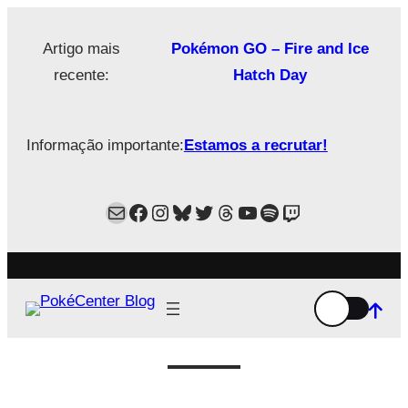
Saltar
para
Artigo mais
Pokémon GO – Fire and Ice
o
recente:
Hatch Day
conteúdo
Informação importante:
Estamos a recrutar!
Mail
Facebook
Instagram
Bluesky
Twitter
Estamos no Threads!
YouTube
Spotify
Twitch