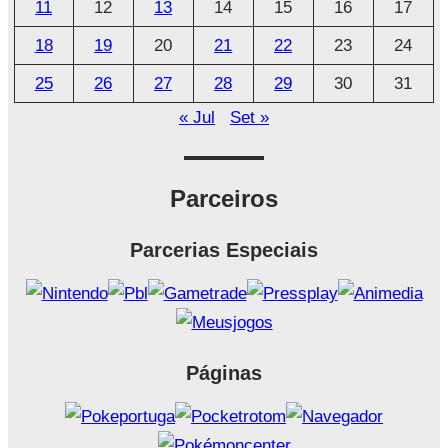
o
11
12
13
14
15
16
17
18
19
20
21
22
23
24
25
26
27
28
29
30
31
« Jul
Set »
Parceiros
Parcerias Especiais
Páginas