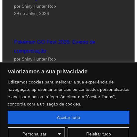
por Shiny Hunter Rob
29 de Julho, 2026
Pokémon GO Fest 2026: Evento de
compensação
por Shiny Hunter Rob
24 de Julho, 2026
Valorizamos a sua privacidade
Utilizamos cookies para melhorar a sua experiência de
navegação, apresentar anúncios ou conteúdos personalizados
e analisar o nosso tráfego. Ao clicar em "Aceitar Todos",
concorda com a utilização de cookies.
Website desenhado por Roberto Coutinho
Aceitar tudo
© 2012-2026 PokéCenter Blog
Personalizar
Rejeitar tudo