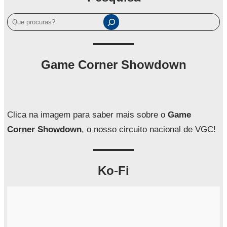
P
e
s
q
Game Corner Showdown
u
i
s
a
Clica na imagem para saber mais sobre o
Game
r
Corner Showdown
, o nosso circuito nacional de VGC!
Ko-Fi