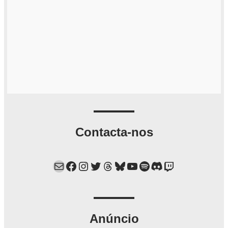
Contacta-nos
Mail
Facebook
Instagram
Twitter
Threads
Bluesky
YouTube
Spotify
Discord
Twitch
Anúncio