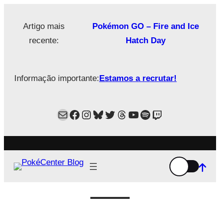
Saltar
para
Artigo mais
Pokémon GO – Fire and Ice
o
recente:
Hatch Day
conteúdo
Informação importante:
Estamos a recrutar!
Mail
Facebook
Instagram
Bluesky
Twitter
Estamos no Threads!
YouTube
Spotify
Twitch