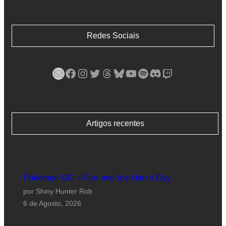
Redes Sociais
Mail
Facebook
Instagram
Twitter
Threads
Bluesky
YouTube
Spotify
Discord
Twitch
Artigos recentes
Pokémon GO – Fire and Ice Hatch Day
por Shiny Hunter Rob
6 de Agosto, 2026