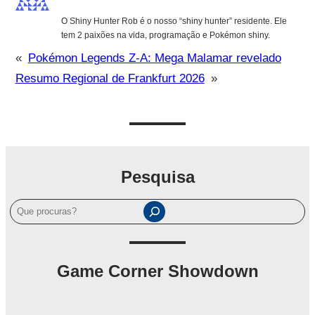
O Shiny Hunter Rob é o nosso “shiny hunter” residente. Ele
tem 2 paixões na vida, programação e Pokémon shiny.
«
Pokémon Legends Z-A: Mega Malamar revelado
Resumo Regional de Frankfurt 2026
»
Pesquisa
P
e
s
q
Game Corner Showdown
u
i