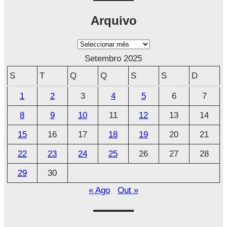
Arquivo
A
r
Setembro 2025
q
S
T
Q
Q
S
S
D
u
1
2
3
4
5
6
7
i
8
9
10
11
12
13
14
v
o
15
16
17
18
19
20
21
22
23
24
25
26
27
28
29
30
« Ago
Out »