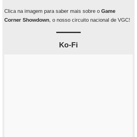
s
a
Clica na imagem para saber mais sobre o
Game
r
Corner Showdown
, o nosso circuito nacional de VGC!
Ko-Fi