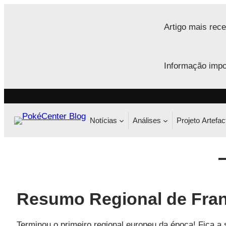
Saltar
para
Artigo mais rece
o
conteúdo
Informação impo
Notícias
Análises
Projeto Artefac
Resumo Regional de Fran
Terminou o primeiro regional europeu da época! Fica a 