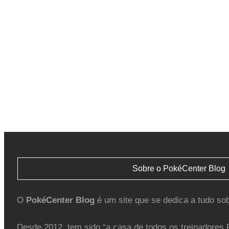
Sobre o PokéCenter Blog
O
PokéCenter Blog
é um site que se dedica a tudo so
Desde 2012, tem sido “a casa de todos os treinadores 