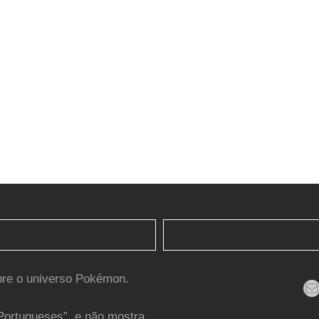
bre o universo Pokémon.
Mail
Portugueses”, e não mostra