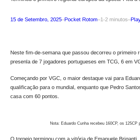
15 de Setembro, 2025
–
Pocket Rotom
–
1-2 minutos
–
Pla
Neste fim-de-semana que passou decorreu o primeiro 
presenla de 7 jogadores portugueses em TCG, 6 em 
Começando por VGC, o maior destaque vai para Eduard
qualificação para o mundial, enquanto que Pedro Santos
casa com 60 pontos.
Nota: Eduardo Cunha recebeu 160CP, os 125CP pr
O torneio terminou com a vitória de Emanuele Briganti,