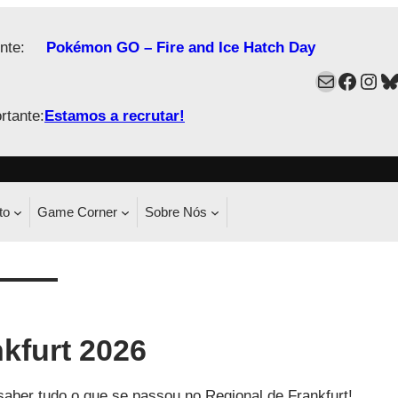
nte:
Pokémon GO – Fire and Ice Hatch Day
Mail
Faceb
Ins
B
rtante:
Estamos a recrutar!
to
Game Corner
Sobre Nós
kfurt 2026
saber tudo o que se passou no Regional de Frankfurt!