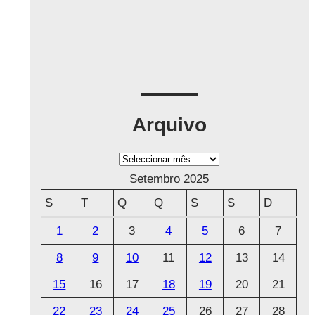
Arquivo
A
r
Setembro 2025
q
S
T
Q
Q
S
S
D
u
1
2
3
4
5
6
7
i
8
9
10
11
12
13
14
v
o
15
16
17
18
19
20
21
22
23
24
25
26
27
28