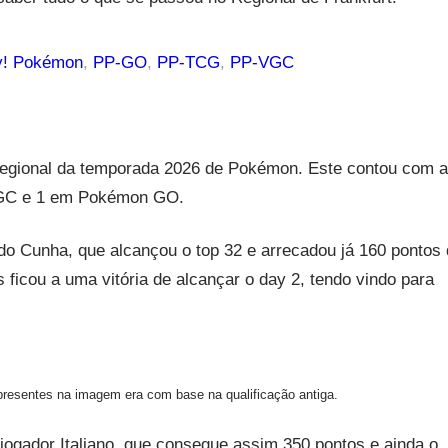
y! Pokémon
, 
PP-GO
, 
PP-TCG
, 
PP-VGC
regional da temporada 2026 de Pokémon. Este contou com a
VGC e 1 em Pokémon GO.
o Cunha, que alcançou o top 32 e arrecadou já 160 pontos 
 ficou a uma vitória de alcançar o day 2, tendo vindo para
esentes na imagem era com base na qualificação antiga.
 jogador Italiano, que consegue assim 350 pontos e ainda o