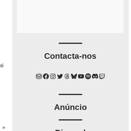
Contacta-nos
té
Mail
Facebook
Instagram
Twitter
Threads
Bluesky
YouTube
Spotify
Discord
Twitch
Anúncio
»