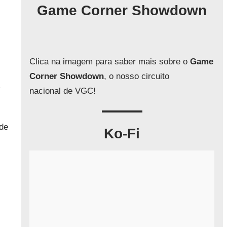
q
Game Corner Showdown
u
i
s
a
Clica na imagem para saber mais sobre o
Game
r
Corner Showdown
, o nosso circuito
nacional de VGC!
de
Ko-Fi