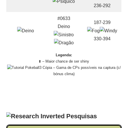
236-292
#0633
187-239
Deino
330-394
Legenda:
⬆️ – Maior chance de ser shiny
– Gama de CPs possíveis na captura (c/
bónus clima)
Pesquisas