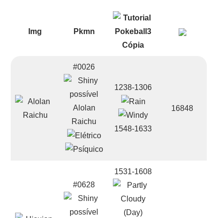
Img
Pkmn
#0026
1238-1306
Alolan
16848
Raichu
1548-1633
1531-1608
#0628