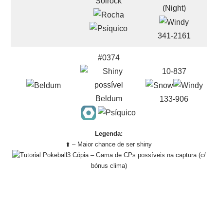
Solrock
341-2161
#0374
10-837
Beldum
133-906
Legenda:
⬆️ – Maior chance de ser shiny
– Gama de CPs possíveis na captura (c/
bónus clima)