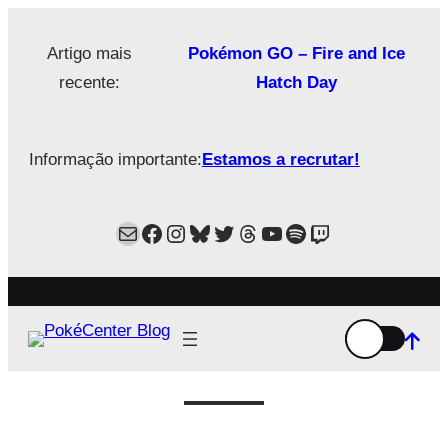
Saltar
para
Artigo mais
Pokémon GO – Fire and Ice
o
recente:
Hatch Day
conteúdo
Informação importante:
Estamos a recrutar!
Mail
Facebook
Instagram
Bluesky
Twitter
Estamos no Threads!
YouTube
Spotify
Twitch