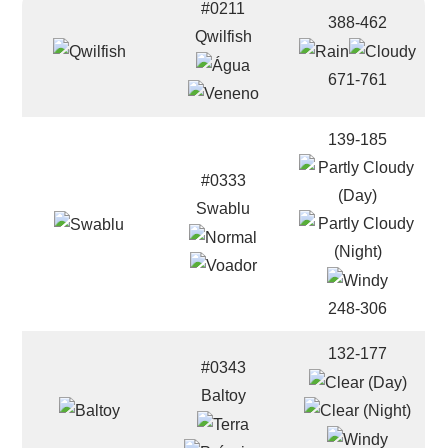
#0211
388-462
Qwilfish
671-761
139-185
#0333
Swablu
248-306
132-177
#0343
Baltoy