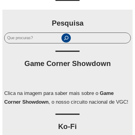
Pesquisa
P
e
s
q
Game Corner Showdown
u
i
s
a
Clica na imagem para saber mais sobre o
Game
r
Corner Showdown
, o nosso circuito nacional de VGC!
Ko-Fi