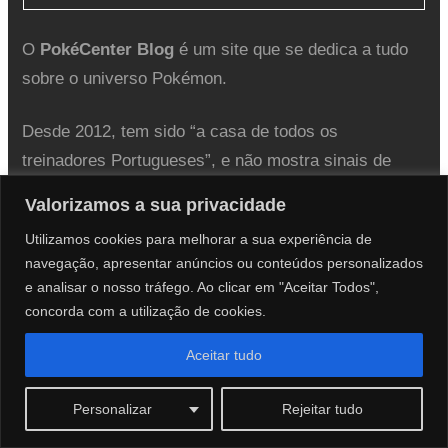
O
PokéCenter Blog
é um site que se dedica a tudo
sobre o universo Pokémon.
Desde 2012, tem sido “a casa de todos os
treinadores Portugueses”, e não mostra sinais de
parar.
Valorizamos a sua privacidade
Utilizamos cookies para melhorar a sua experiência de
Em 2024, o Prof. Dinis Sobro juntou-se á equipa.
navegação, apresentar anúncios ou conteúdos personalizados
e analisar o nosso tráfego. Ao clicar em "Aceitar Todos",
concorda com a utilização de cookies.
Redes Sociais
Aceitar tudo
Personalizar
Rejeitar tudo
Mail
Facebook
Instagram
Twitter
Threads
Bluesky
YouTube
Spotify
Discord
Twitch