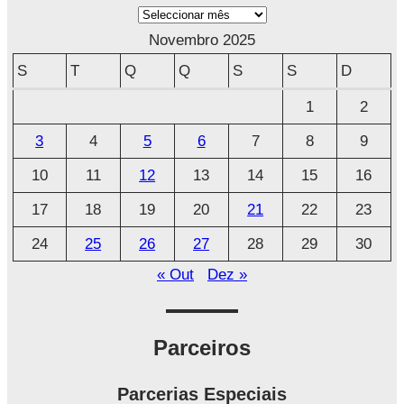
A
r
Novembro 2025
q
S
T
Q
Q
S
S
D
u
1
2
i
3
4
5
6
7
8
9
v
o
10
11
12
13
14
15
16
17
18
19
20
21
22
23
24
25
26
27
28
29
30
« Out
Dez »
Parceiros
Parcerias Especiais