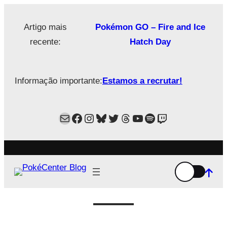
Saltar
para
Artigo mais
Pokémon GO – Fire and Ice
o
recente:
Hatch Day
conteúdo
Informação importante:
Estamos a recrutar!
Mail
Facebook
Instagram
Bluesky
Twitter
Estamos no Threads!
YouTube
Spotify
Twitch