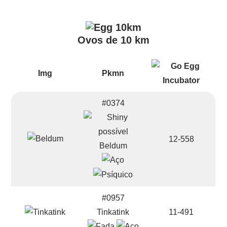
Ovos de 10 km
Img
Pkmn
#0374
12-558
Beldum
#0957
Tinkatink
11-491