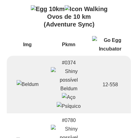
Ovos de 10 km
(Adventure Sync)
Img
Pkmn
#0374
12-558
Beldum
#0780