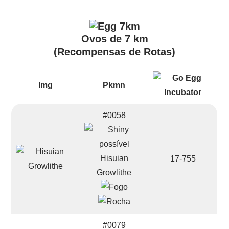
Ovos de 7 km
(Recompensas de Rotas)
Img
Pkmn
#0058
Hisuian
17-755
Growlithe
#0079