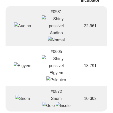
#0531
22-961
Audino
#0605
18-791
Elgyem
#0872
Snom
10-302