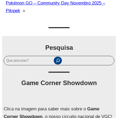
Pokémon GO – Community Day Novembro 2025 –
Pikipek
»
Pesquisa
P
e
s
q
Game Corner Showdown
u
i
s
a
Clica na imagem para saber mais sobre o
Game
r
Corner Showdown
, o nosso circuito nacional de VGC!