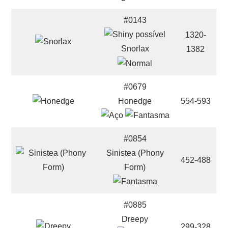
#0143
1320-
Snorlax
1382
#0679
Honedge
554-593
#0854
Sinistea (Phony
452-488
Form)
#0885
Dreepy
299-328