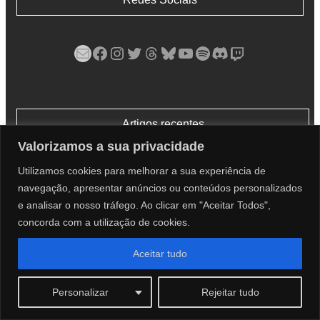
Mail
Facebook
Instagram
Twitter
Threads
Bluesky
YouTube
Spotify
Discord
Twitch
Artigos recentes
Valorizamos a sua privacidade
Utilizamos cookies para melhorar a sua experiência de
navegação, apresentar anúncios ou conteúdos personalizados
Pokémon GO – Fire and Ice Hatch Day
e analisar o nosso tráfego. Ao clicar em "Aceitar Todos",
por Shiny Hunter Rob
concorda com a utilização de cookies.
6 de Agosto, 2026
Aceitar tudo
Personalizar
Rejeitar tudo
Pokémon GO – Evento Summer Marathon: