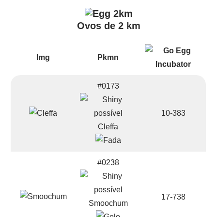
Ovos de 2 km
Img
Pkmn
#0173
10-383
Cleffa
#0238
17-738
Smoochum