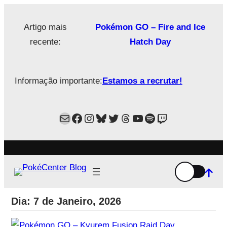
Saltar
para
Artigo mais
Pokémon GO – Fire and Ice
o
recente:
Hatch Day
conteúdo
Informação importante:
Estamos a recrutar!
Mail
Facebook
Instagram
Bluesky
Twitter
Estamos no Threads!
YouTube
Spotify
Twitch
Dia:
7 de Janeiro, 2026