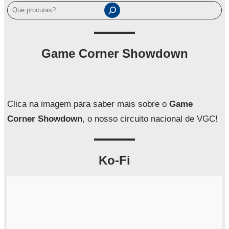
P
e
s
q
Game Corner Showdown
u
i
s
a
Clica na imagem para saber mais sobre o
Game
r
Corner Showdown
, o nosso circuito nacional de VGC!
Ko-Fi