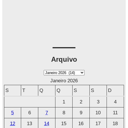
Arquivo
A
r
Janeiro 2026
q
S
T
Q
Q
S
S
D
u
1
2
3
4
i
5
6
7
8
9
10
11
v
o
12
13
14
15
16
17
18