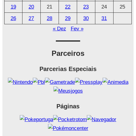
19
20
21
22
23
24
25
26
27
28
29
30
31
« Dez
Fev »
Parceiros
Parcerias Especiais
Páginas