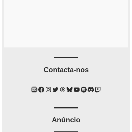
Contacta-nos
Mail
Facebook
Instagram
Twitter
Threads
Bluesky
YouTube
Spotify
Discord
Twitch
Anúncio