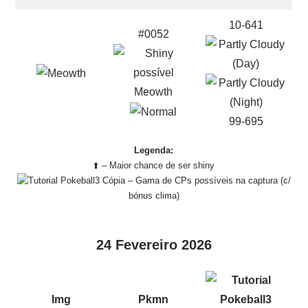
10-641
#0052
Meowth
99-695
Legenda:
⬆️ – Maior chance de ser shiny
– Gama de CPs possíveis na captura (c/
bónus clima)
24 Fevereiro 2026
Img
Pkmn