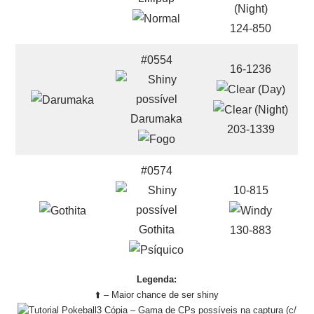
124-850
#0554
16-1236
Darumaka
203-1339
#0574
10-815
Gothita
130-883
Legenda:
⬆️ – Maior chance de ser shiny
– Gama de CPs possíveis na captura (c/