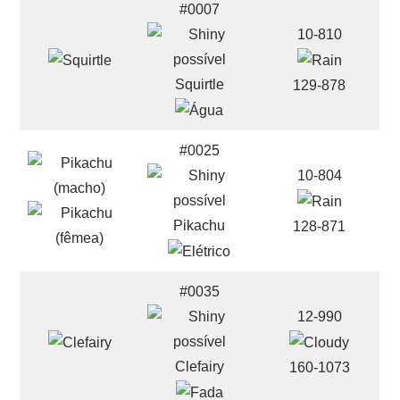
#0007
10-810
Squirtle
129-878
#0025
10-804
Pikachu
128-871
#0035
12-990
Clefairy
160-1073