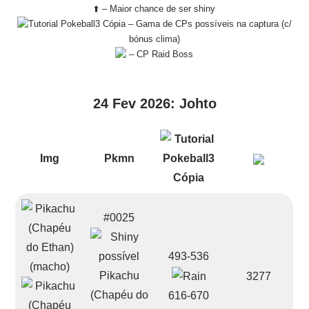
⬆️ – Maior chance de ser shiny
– Gama de CPs possíveis na captura (c/
bónus clima)
– CP Raid Boss
24 Fev 2026: Johto
Img
Pkmn
#0025
493-536
Pikachu
3277
(Chapéu do
616-670