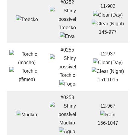
#0252
11-902
Treecko
145-977
#0255
12-937
Torchic
151-1015
#0258
12-967
Mudkip
156-1047