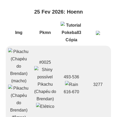
25 Fev 2026: Hoenn
Img
Pkmn
#0025
493-536
Pikachu
3277
(Chapéu do
616-670
Brendan)