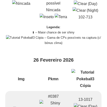
Nincada
102-713
Legenda:
⬆️ – Maior chance de ser shiny
– Gama de CPs possíveis na captura (c/
bónus clima)
26 Fevereiro 2026
Img
Pkmn
#0387
13-1017