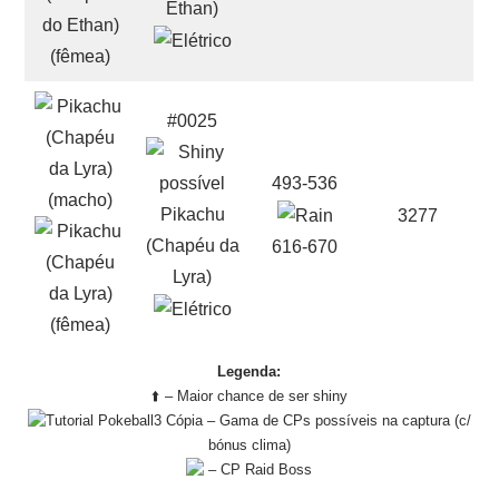
Ethan)
#0025
493-536
Pikachu
3277
(Chapéu da
616-670
Lyra)
Legenda:
⬆️ – Maior chance de ser shiny
– Gama de CPs possíveis na captura (c/
bónus clima)
– CP Raid Boss