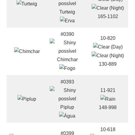
Turtwig
165-1102
#0390
10-820
Chimchar
130-889
#0393
11-921
Piplup
148-998
10-618
#0399