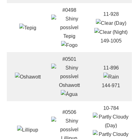
#0498
11-928
Tepig
149-1005
#0501
11-896
Oshawott
144-971
10-784
#0506
Lillipup