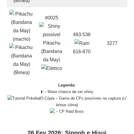
#0025
493-536
Pikachu
3277
(Bandana
616-670
da May)
Legenda:
⬆️ – Maior chance de ser shiny
– Gama de CPs possíveis na captura (c/
bónus clima)
– CP Raid Boss
26 Fev 2026: Sinnoh e Hisui