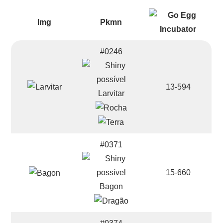
Img
Pkmn
#0246
13-594
Larvitar
#0371
15-660
Bagon