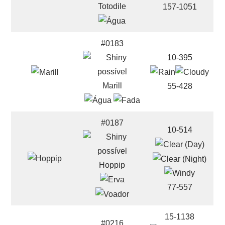
Totodile
157-1051
#0183
10-395
Marill
55-428
#0187
10-514
Hoppip
77-557
15-1138
#0216