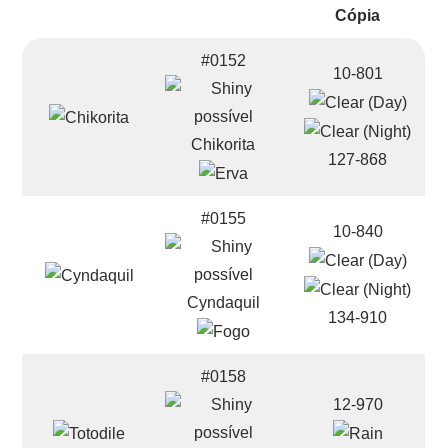
#0152
10-801
Chikorita
127-868
#0155
10-840
Cyndaquil
134-910
#0158
12-970