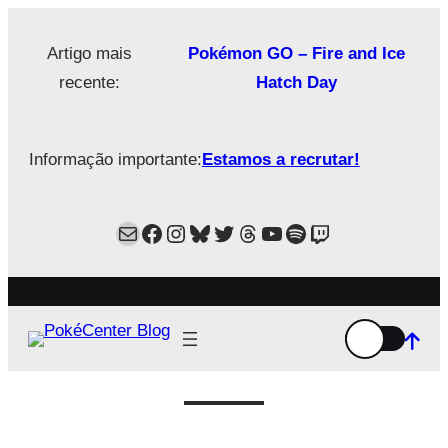
Saltar
para
Artigo mais
Pokémon GO – Fire and Ice
o
recente:
Hatch Day
conteúdo
Informação importante:
Estamos a recrutar!
Mail
Facebook
Instagram
Bluesky
Twitter
Estamos no Threads!
YouTube
Spotify
Twitch