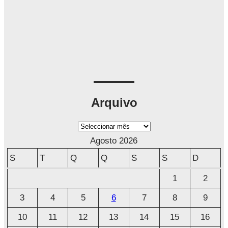
Arquivo
A
r
Agosto 2026
q
S
T
Q
Q
S
S
D
u
1
2
i
3
4
5
6
7
8
9
v
o
10
11
12
13
14
15
16