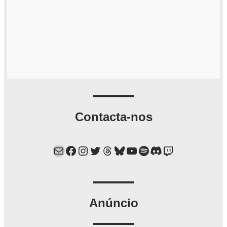
Contacta-nos
Mail
Facebook
Instagram
Twitter
Threads
Bluesky
YouTube
Spotify
Discord
Twitch
Anúncio