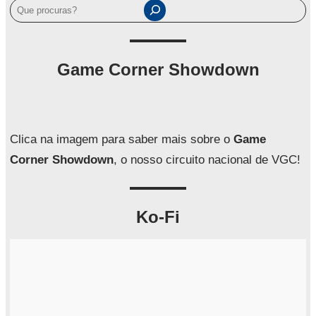
P
e
s
q
Game Corner Showdown
u
i
s
a
Clica na imagem para saber mais sobre o
Game
r
Corner Showdown
, o nosso circuito nacional de VGC!
Ko-Fi