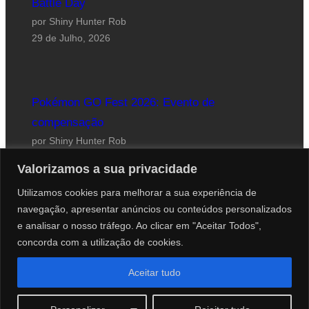
Battle Day
por Shiny Hunter Rob
29 de Julho, 2026
Pokémon GO Fest 2026: Evento de
compensação
por Shiny Hunter Rob
24 de Julho, 2026
Valorizamos a sua privacidade
Utilizamos cookies para melhorar a sua experiência de
navegação, apresentar anúncios ou conteúdos personalizados
e analisar o nosso tráfego. Ao clicar em "Aceitar Todos",
concorda com a utilização de cookies.
Website desenhado por Roberto Coutinho
Aceitar tudo
© 2012-2026 PokéCenter Blog