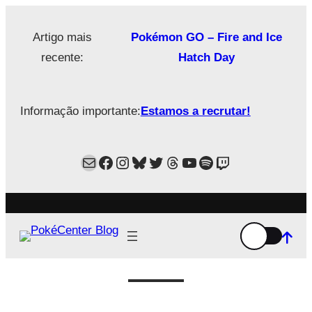
Saltar
para
Artigo mais
Pokémon GO – Fire and Ice
o
recente:
Hatch Day
conteúdo
Informação importante:
Estamos a recrutar!
Mail
Facebook
Instagram
Bluesky
Twitter
Estamos no Threads!
YouTube
Spotify
Twitch