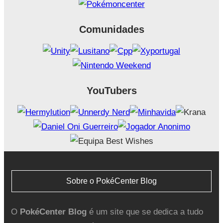
Comunidades
YouTubers
Sobre o PokéCenter Blog
O
PokéCenter Blog
é um site que se dedica a tudo