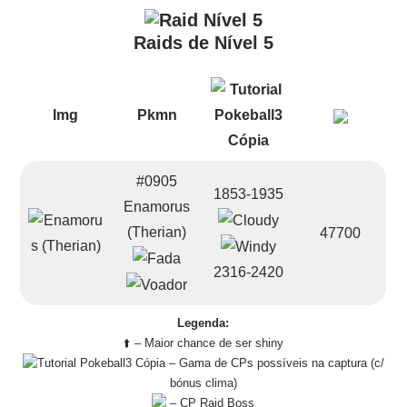
Raids de Nível 5
Img
Pkmn
#0905
1853-1935
Enamorus
(Therian)
47700
2316-2420
Legenda:
⬆️ – Maior chance de ser shiny
– Gama de CPs possíveis na captura (c/
bónus clima)
– CP Raid Boss