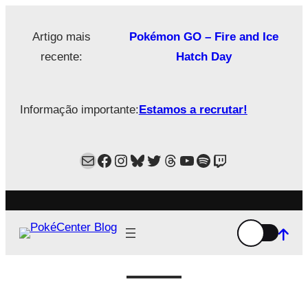
Saltar
para
Artigo mais
Pokémon GO – Fire and Ice
o
recente:
Hatch Day
conteúdo
Informação importante:
Estamos a recrutar!
Mail
Facebook
Instagram
Bluesky
Twitter
Estamos no Threads!
YouTube
Spotify
Twitch