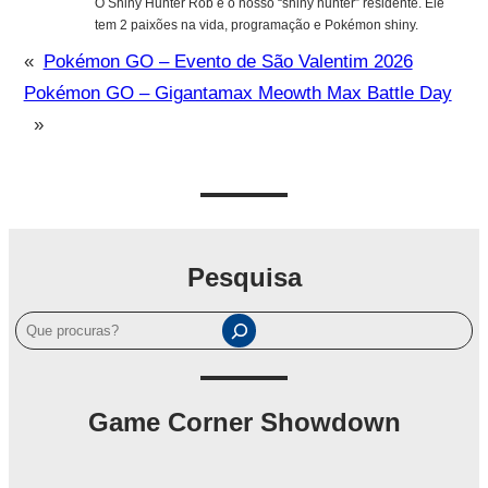
O Shiny Hunter Rob é o nosso “shiny hunter” residente. Ele
tem 2 paixões na vida, programação e Pokémon shiny.
«
Pokémon GO – Evento de São Valentim 2026
Pokémon GO – Gigantamax Meowth Max Battle Day
»
Pesquisa
P
e
s
q
Game Corner Showdown
u
i