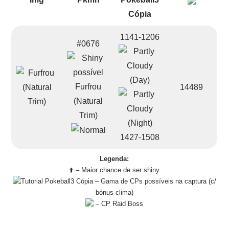
1141-1206
#0676
Furfrou
14489
(Natural
Trim)
1427-1508
Legenda:
⬆️ – Maior chance de ser shiny
– Gama de CPs possíveis na captura (c/
bónus clima)
– CP Raid Boss