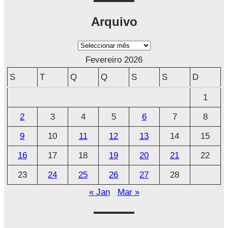
Arquivo
A
r
Fevereiro 2026
q
S
T
Q
Q
S
S
D
u
1
i
2
3
4
5
6
7
8
v
o
9
10
11
12
13
14
15
16
17
18
19
20
21
22
23
24
25
26
27
28
« Jan
Mar »