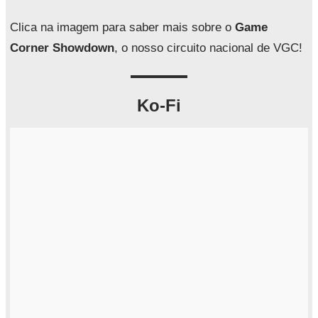
s
a
Clica na imagem para saber mais sobre o
Game
r
Corner Showdown
, o nosso circuito nacional de VGC!
Ko-Fi