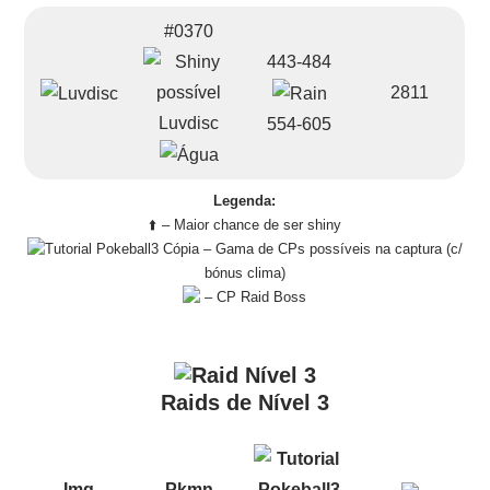
#0370
443-484
2811
Luvdisc
554-605
Legenda:
⬆️ – Maior chance de ser shiny
– Gama de CPs possíveis na captura (c/
bónus clima)
– CP Raid Boss
Raids de Nível 3
Img
Pkmn