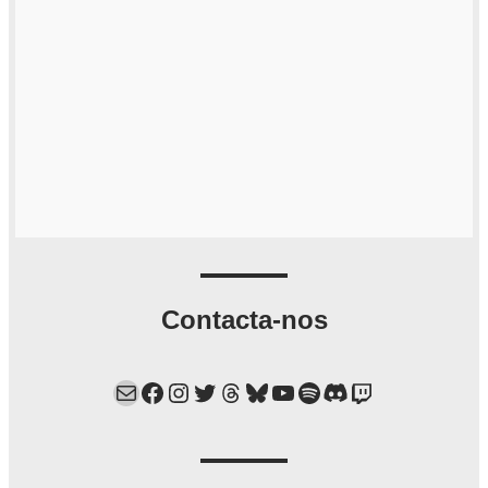
Contacta-nos
Mail
Facebook
Instagram
Twitter
Threads
Bluesky
YouTube
Spotify
Discord
Twitch