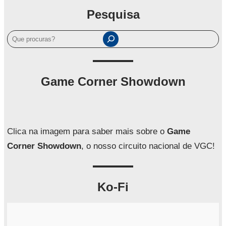
Pesquisa
P
e
s
q
Game Corner Showdown
u
i
s
a
Clica na imagem para saber mais sobre o
Game
r
Corner Showdown
, o nosso circuito nacional de VGC!
Ko-Fi