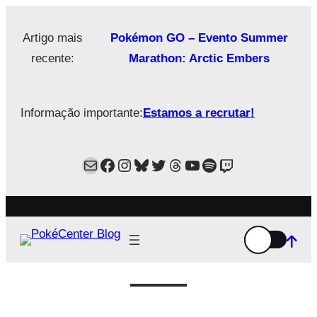
Saltar
para
Artigo mais
Pokémon GO – Evento Summer
o
recente:
Marathon: Arctic Embers
conteúdo
Informação importante:
Estamos a recrutar!
Mail
Facebook
Instagram
Bluesky
Twitter
Estamos no Threads!
YouTube
Spotify
Twitch