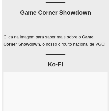
s
q
Game Corner Showdown
u
i
s
a
Clica na imagem para saber mais sobre o
Game
r
Corner Showdown
, o nosso circuito nacional de VGC!
Ko-Fi