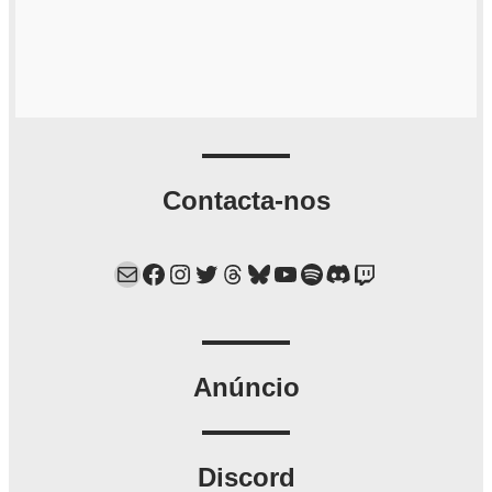
Contacta-nos
Mail
Facebook
Instagram
Twitter
Threads
Bluesky
YouTube
Spotify
Discord
Twitch
Anúncio
Discord