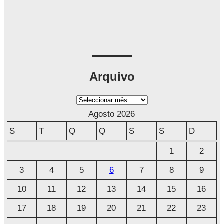
Arquivo
A
r
Agosto 2026
q
S
T
Q
Q
S
S
D
u
1
2
i
3
4
5
6
7
8
9
v
o
10
11
12
13
14
15
16
17
18
19
20
21
22
23