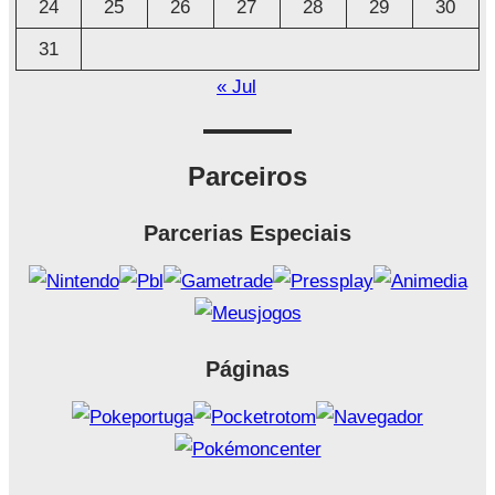
24
25
26
27
28
29
30
31
« Jul
Parceiros
Parcerias Especiais
Páginas