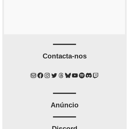
Contacta-nos
Mail
Facebook
Instagram
Twitter
Threads
Bluesky
YouTube
Spotify
Discord
Twitch
Anúncio
Discord