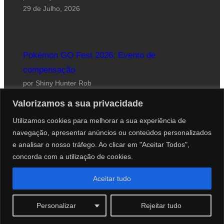
29 de Julho, 2026
Pokémon GO Fest 2026: Evento de
compensação
por Shiny Hunter Rob
24 de Julho, 2026
Valorizamos a sua privacidade
Utilizamos cookies para melhorar a sua experiência de
navegação, apresentar anúncios ou conteúdos personalizados
e analisar o nosso tráfego. Ao clicar em "Aceitar Todos",
concorda com a utilização de cookies.
Website desenhado por Roberto Coutinho
Aceitar tudo
© 2012-2026 PokéCenter Blog
Personalizar
Rejeitar tudo