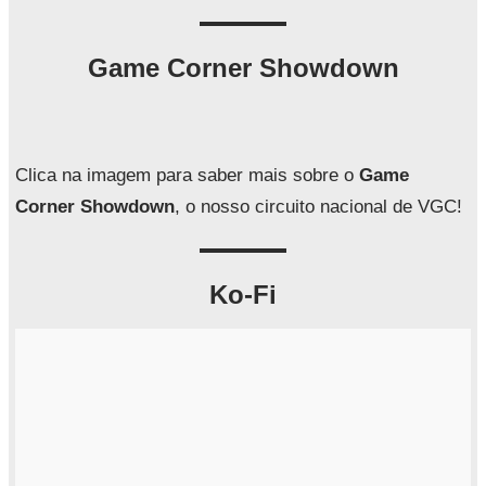
s
q
Game Corner Showdown
u
i
s
a
Clica na imagem para saber mais sobre o
Game
r
Corner Showdown
, o nosso circuito nacional de VGC!
Ko-Fi