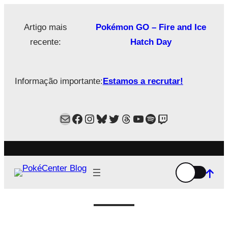
Saltar
para
Artigo mais
Pokémon GO – Fire and Ice
o
recente:
Hatch Day
conteúdo
Informação importante:
Estamos a recrutar!
Mail
Facebook
Instagram
Bluesky
Twitter
Estamos no Threads!
YouTube
Spotify
Twitch