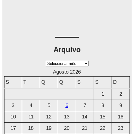
Arquivo
A
r
Agosto 2026
q
S
T
Q
Q
S
S
D
u
1
2
i
3
4
5
6
7
8
9
v
o
10
11
12
13
14
15
16
17
18
19
20
21
22
23