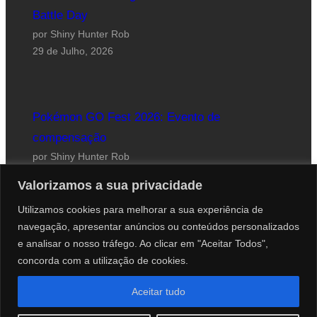
Battle Day
por Shiny Hunter Rob
29 de Julho, 2026
Pokémon GO Fest 2026: Evento de
compensação
por Shiny Hunter Rob
24 de Julho, 2026
Valorizamos a sua privacidade
Utilizamos cookies para melhorar a sua experiência de
navegação, apresentar anúncios ou conteúdos personalizados
e analisar o nosso tráfego. Ao clicar em "Aceitar Todos",
concorda com a utilização de cookies.
Website desenhado por Roberto Coutinho
Aceitar tudo
© 2012-2026 PokéCenter Blog