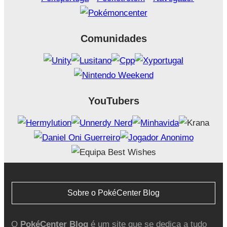
Comunidades
YouTubers
Sobre o PokéCenter Blog
O
PokéCenter Blog
é um site que se dedica a tudo