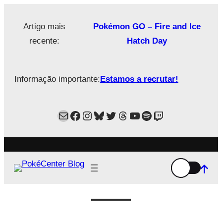
Saltar
para
Artigo mais
Pokémon GO – Fire and Ice
o
recente:
Hatch Day
conteúdo
Informação importante:
Estamos a recrutar!
Mail
Facebook
Instagram
Bluesky
Twitter
Estamos no Threads!
YouTube
Spotify
Twitch