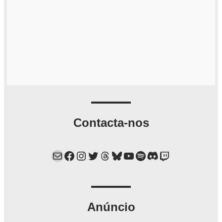
Contacta-nos
Mail
Facebook
Instagram
Twitter
Threads
Bluesky
YouTube
Spotify
Discord
Twitch
Anúncio