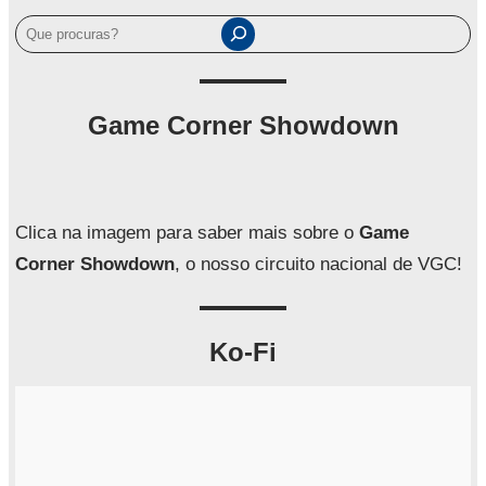
P
e
s
q
Game Corner Showdown
u
i
s
a
Clica na imagem para saber mais sobre o
Game
r
Corner Showdown
, o nosso circuito nacional de VGC!
Ko-Fi