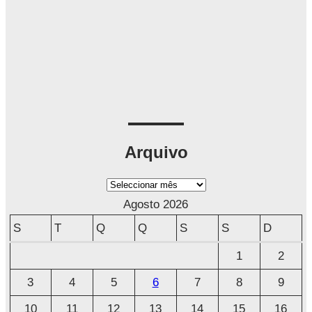
Arquivo
A
r
Agosto 2026
q
S
T
Q
Q
S
S
D
u
1
2
i
3
4
5
6
7
8
9
v
o
10
11
12
13
14
15
16