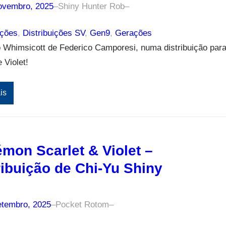
ovembro, 2025
–
Shiny Hunter Rob
–
ições
, 
Distribuições SV
, 
Gen9
, 
Gerações
 Whimsicott de Federico Camporesi, numa distribuição par
 Violet!
is
mon Scarlet & Violet –
ribuição de Chi-Yu Shiny
etembro, 2025
–
Pocket Rotom
–