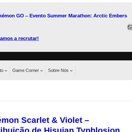
kémon GO – Evento Summer Marathon: Arctic Embers
M
amos a recrutar!
to
Game Corner
Sobre Nós
mon Scarlet & Violet –
ribuição de Hisuian Typhlosion