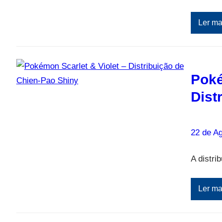
Ler ma
Poké
Dist
22 de A
A distri
Ler ma