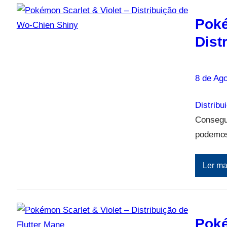
Poké
Dist
8 de Ago
Distribu
Consegui
podemos
Ler ma
Poké