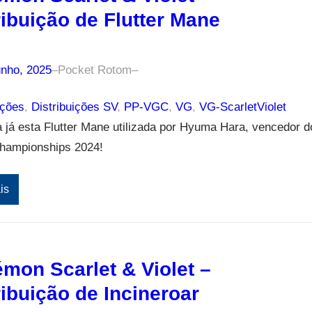
ribuição de Flutter Mane
unho, 2025
–
Pocket Rotom
–
ições
, 
Distribuições SV
, 
PP-VGC
, 
VG
, 
VG-ScarletViolet
já esta Flutter Mane utilizada por Hyuma Hara, vencedor d
hampionships 2024!
is
mon Scarlet & Violet –
ribuição de Incineroar