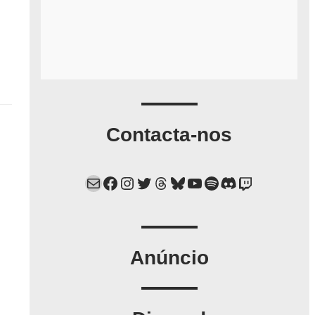
Contacta-nos
Mail
Facebook
Instagram
Twitter
Threads
Bluesky
YouTube
Spotify
Discord
Twitch
Anúncio