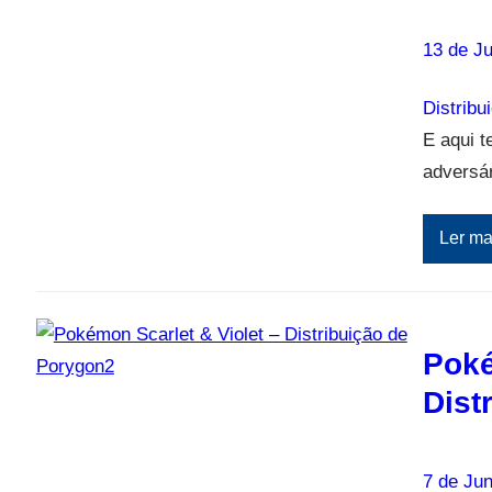
13 de J
Distribu
E aqui t
adversár
Ler ma
Poké
Dist
7 de Ju