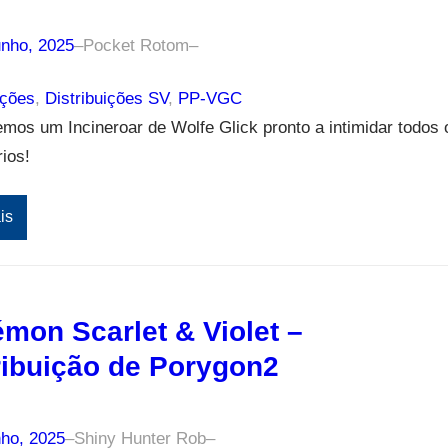
unho, 2025
–
Pocket Rotom
–
ições
, 
Distribuições SV
, 
PP-VGC
emos um Incineroar de Wolfe Glick pronto a intimidar todos 
ios!
is
mon Scarlet & Violet –
ribuição de Porygon2
nho, 2025
–
Shiny Hunter Rob
–