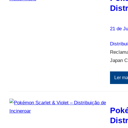
Dist
21 de J
Distribu
Reclama 
Japan C
Ler ma
Poké
Dist