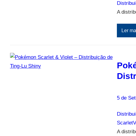
Distribu
A distri
Ler ma
Poké
Dist
5 de Se
Distribu
ScarletV
A distri