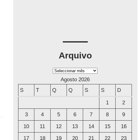
Arquivo
A
r
Agosto 2026
q
S
T
Q
Q
S
S
D
u
1
2
i
3
4
5
6
7
8
9
v
o
10
11
12
13
14
15
16
17
18
19
20
21
22
23