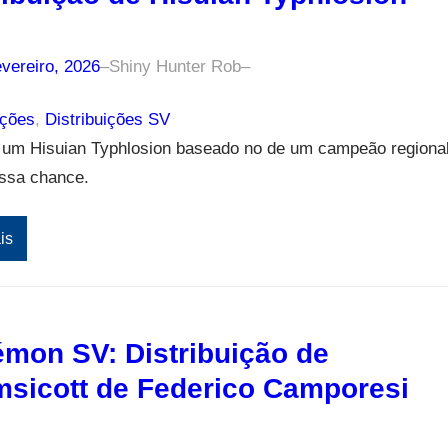
vereiro, 2026
–
Shiny Hunter Rob
–
ições
, 
Distribuições SV
um Hisuian Typhlosion baseado no de um campeão regiona
ossa chance.
is
mon SV: Distribuição de
sicott de Federico Camporesi