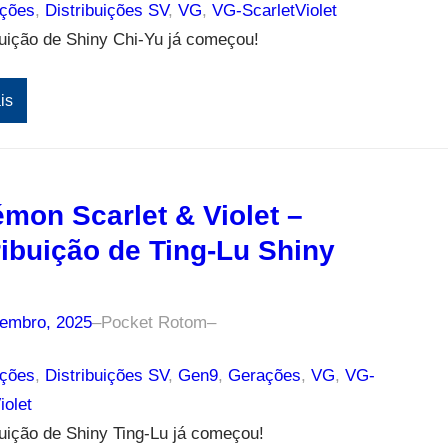
ições
, 
Distribuições SV
, 
VG
, 
VG-ScarletViolet
buição de Shiny Chi-Yu já começou!
is
mon Scarlet & Violet –
ribuição de Ting-Lu Shiny
tembro, 2025
–
Pocket Rotom
–
ições
, 
Distribuições SV
, 
Gen9
, 
Gerações
, 
VG
, 
VG-
iolet
buição de Shiny Ting-Lu já começou!