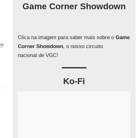
q
Game Corner Showdown
u
i
s
a
Clica na imagem para saber mais sobre o
Game
r
l?
Corner Showdown
, o nosso circuito
nacional de VGC!
Ko-Fi