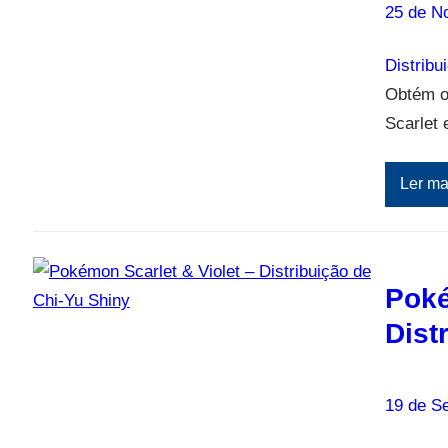
25 de N
Distribu
Obtém o
Scarlet e
Ler ma
Poké
Dist
19 de S