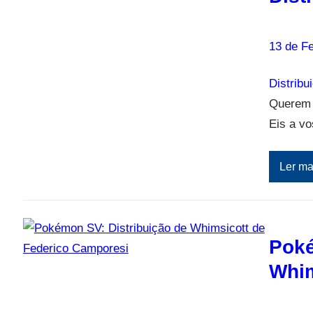
13 de Fe
Distribu
Querem 
Eis a v
Ler ma
Poké
Whim