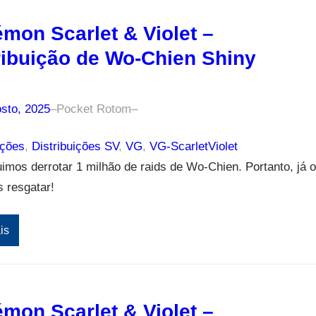
mon Scarlet & Violet –
ribuição de Wo-Chien Shiny
sto, 2025
–
Pocket Rotom
–
ições
, 
Distribuições SV
, 
VG
, 
VG-ScarletViolet
mos derrotar 1 milhão de raids de Wo-Chien. Portanto, já o
 resgatar!
is
mon Scarlet & Violet –