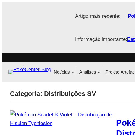
Saltar
para
Artigo mais recente:
Po
o
conteúdo
Informação importante:
Est
Notícias
Análises
Projeto Artefac
Categoria:
Distribuições SV
Poké
Dist