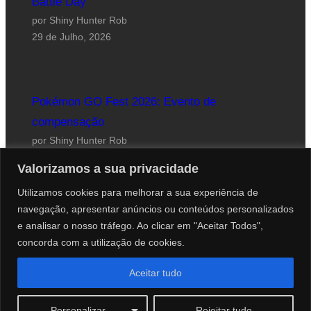
Battle Day
por Shiny Hunter Rob
29 de Julho, 2026
Pokémon GO Fest 2026: Evento de
compensação
por Shiny Hunter Rob
24 de Julho, 2026
Valorizamos a sua privacidade
Utilizamos cookies para melhorar a sua experiência de
navegação, apresentar anúncios ou conteúdos personalizados
e analisar o nosso tráfego. Ao clicar em "Aceitar Todos",
concorda com a utilização de cookies.
Website desenhado por Roberto Coutinho
Aceitar tudo
© 2012-2026 PokéCenter Blog
Personalizar
Rejeitar tudo