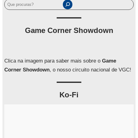
P
e
s
q
Game Corner Showdown
u
i
s
a
Clica na imagem para saber mais sobre o
Game
r
Corner Showdown
, o nosso circuito nacional de VGC!
Ko-Fi