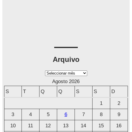
Arquivo
A
r
Agosto 2026
q
S
T
Q
Q
S
S
D
u
1
2
i
3
4
5
6
7
8
9
v
o
10
11
12
13
14
15
16