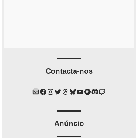
Contacta-nos
Mail
Facebook
Instagram
Twitter
Threads
Bluesky
YouTube
Spotify
Discord
Twitch
Anúncio