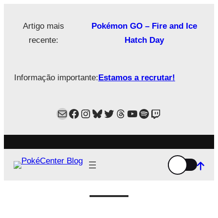
Saltar
para
Artigo mais
Pokémon GO – Fire and Ice
o
recente:
Hatch Day
conteúdo
Informação importante:
Estamos a recrutar!
Mail
Facebook
Instagram
Bluesky
Twitter
Estamos no Threads!
YouTube
Spotify
Twitch