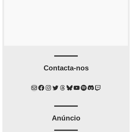
Contacta-nos
Mail
Facebook
Instagram
Twitter
Threads
Bluesky
YouTube
Spotify
Discord
Twitch
Anúncio