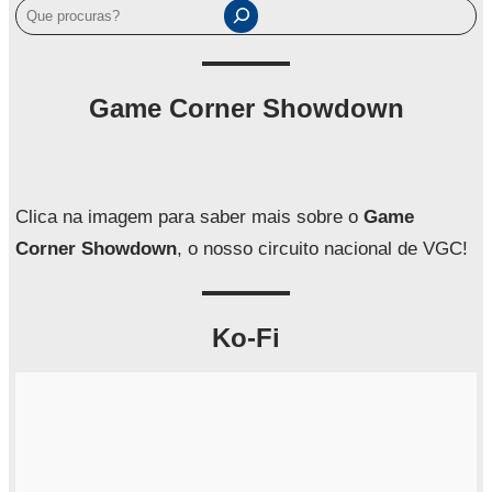
P
e
s
q
Game Corner Showdown
u
i
s
a
Clica na imagem para saber mais sobre o
Game
r
Corner Showdown
, o nosso circuito nacional de VGC!
Ko-Fi