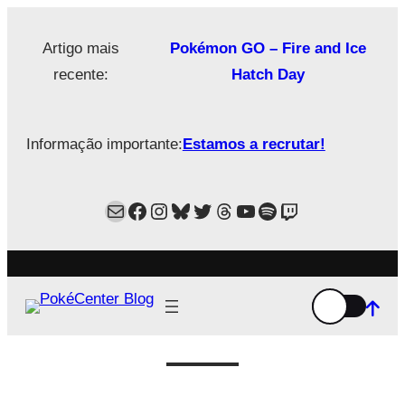
Saltar
para
Artigo mais
Pokémon GO – Fire and Ice
o
recente:
Hatch Day
conteúdo
Informação importante:
Estamos a recrutar!
Mail
Facebook
Instagram
Bluesky
Twitter
Estamos no Threads!
YouTube
Spotify
Twitch