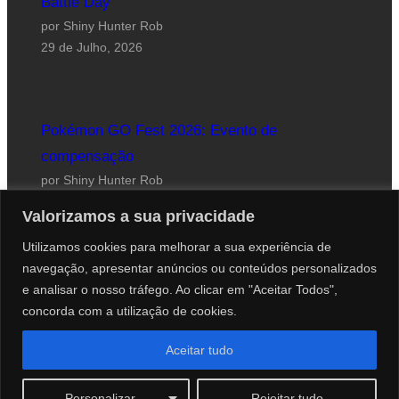
Battle Day
por Shiny Hunter Rob
29 de Julho, 2026
Pokémon GO Fest 2026: Evento de
compensação
por Shiny Hunter Rob
24 de Julho, 2026
Valorizamos a sua privacidade
Utilizamos cookies para melhorar a sua experiência de
navegação, apresentar anúncios ou conteúdos personalizados
e analisar o nosso tráfego. Ao clicar em "Aceitar Todos",
concorda com a utilização de cookies.
Website desenhado por Roberto Coutinho
Aceitar tudo
© 2012-2026 PokéCenter Blog
Personalizar
Rejeitar tudo