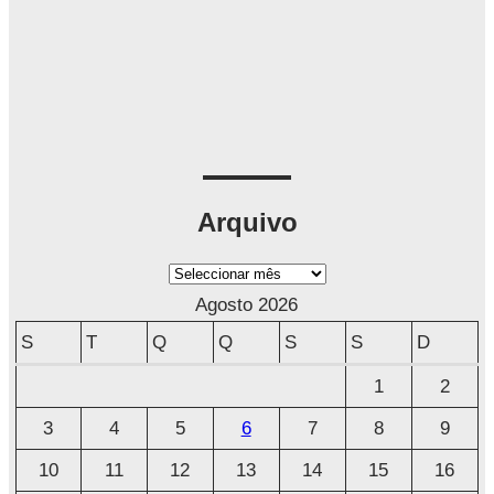
Arquivo
A
r
Agosto 2026
q
S
T
Q
Q
S
S
D
u
1
2
i
3
4
5
6
7
8
9
v
o
10
11
12
13
14
15
16