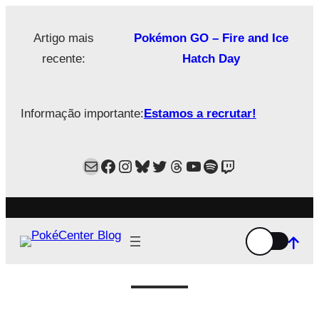
Saltar
para
Artigo mais
Pokémon GO – Fire and Ice
o
recente:
Hatch Day
conteúdo
Informação importante:
Estamos a recrutar!
Mail
Facebook
Instagram
Bluesky
Twitter
Estamos no Threads!
YouTube
Spotify
Twitch