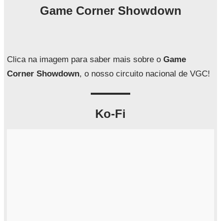
q
Game Corner Showdown
u
i
s
a
Clica na imagem para saber mais sobre o
Game
r
Corner Showdown
, o nosso circuito nacional de VGC!
Ko-Fi