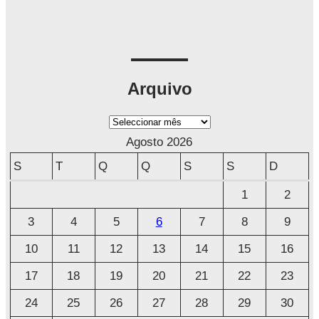
Arquivo
A
r
Agosto 2026
q
S
T
Q
Q
S
S
D
u
1
2
i
3
4
5
6
7
8
9
v
o
10
11
12
13
14
15
16
17
18
19
20
21
22
23
24
25
26
27
28
29
30