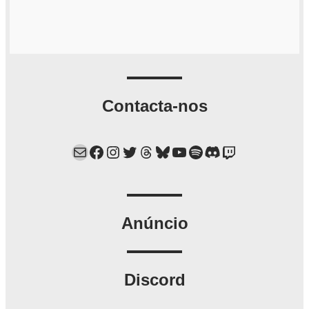
Contacta-nos
Mail
Facebook
Instagram
Twitter
Threads
Bluesky
YouTube
Spotify
Discord
Twitch
Anúncio
Discord