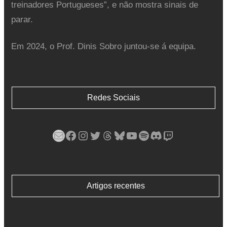
treinadores Portugueses”, e não mostra sinais de
parar.
Em 2024, o Prof. Dinis Sobro juntou-se á equipa.
Redes Sociais
Mail
Facebook
Instagram
Twitter
Threads
Bluesky
YouTube
Spotify
Discord
Twitch
Artigos recentes