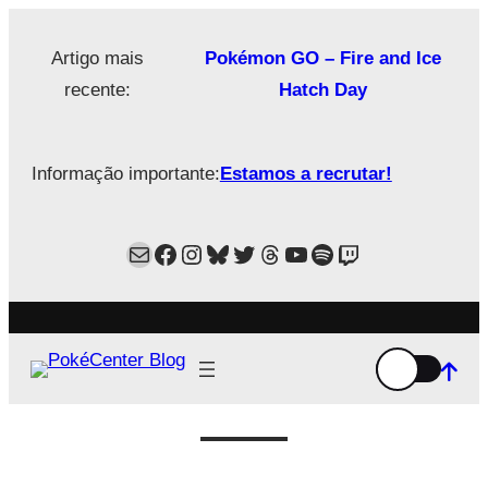
Saltar
para
Artigo mais
Pokémon GO – Fire and Ice
o
recente:
Hatch Day
conteúdo
Informação importante:
Estamos a recrutar!
Mail
Facebook
Instagram
Bluesky
Twitter
Estamos no Threads!
YouTube
Spotify
Twitch