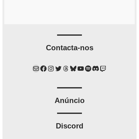
Contacta-nos
Mail
Facebook
Instagram
Twitter
Threads
Bluesky
YouTube
Spotify
Discord
Twitch
Anúncio
Discord