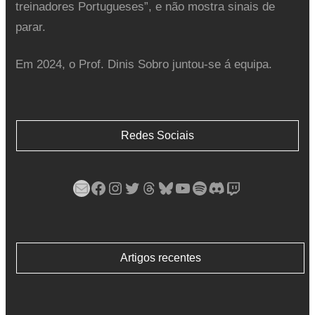
treinadores Portugueses”, e não mostra sinais de
parar.
Em 2024, o Prof. Dinis Sobro juntou-se á equipa.
Redes Sociais
Mail
Facebook
Instagram
Twitter
Threads
Bluesky
YouTube
Spotify
Discord
Twitch
Artigos recentes