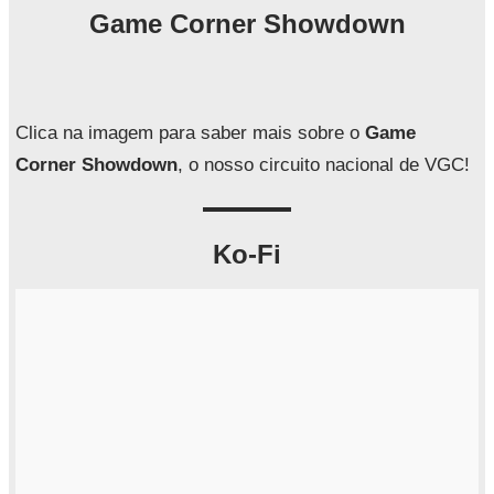
q
Game Corner Showdown
u
i
s
a
Clica na imagem para saber mais sobre o
Game
r
Corner Showdown
, o nosso circuito nacional de VGC!
Ko-Fi