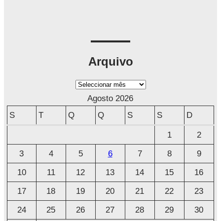
Arquivo
A
r
Agosto 2026
q
S
T
Q
Q
S
S
D
u
1
2
i
3
4
5
6
7
8
9
v
o
10
11
12
13
14
15
16
17
18
19
20
21
22
23
24
25
26
27
28
29
30