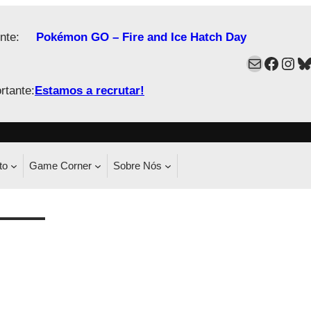
nte:
Pokémon GO – Fire and Ice Hatch Day
Mail
Faceb
Ins
B
rtante:
Estamos a recrutar!
to
Game Corner
Sobre Nós