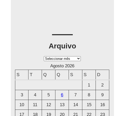
Arquivo
A
r
Agosto 2026
q
S
T
Q
Q
S
S
D
u
1
2
i
3
4
5
6
7
8
9
v
o
10
11
12
13
14
15
16
17
18
19
20
21
22
23