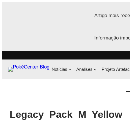
Saltar
para
Artigo mais rece
o
conteúdo
Informação impo
Notícias
Análises
Projeto Artefac
Legacy_Pack_M_Yellow