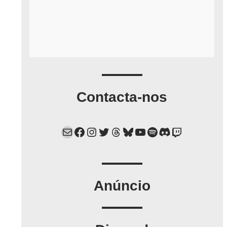
Contacta-nos
Mail
Facebook
Instagram
Twitter
Threads
Bluesky
YouTube
Spotify
Discord
Twitch
Anúncio