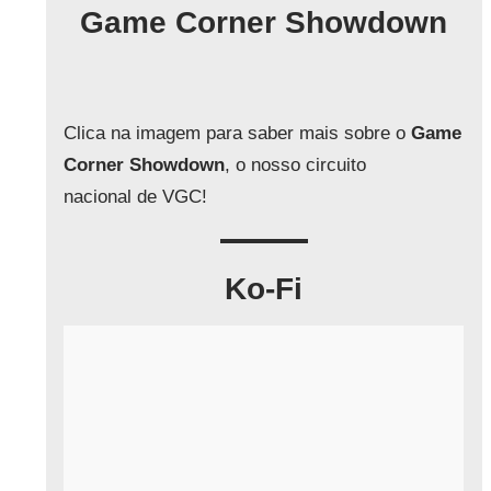
q
Game Corner Showdown
u
i
s
a
Clica na imagem para saber mais sobre o
Game
r
Corner Showdown
, o nosso circuito
nacional de VGC!
Ko-Fi