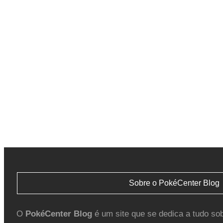
Sobre o PokéCenter Blog
O
PokéCenter Blog
é um site que se dedica a tudo so