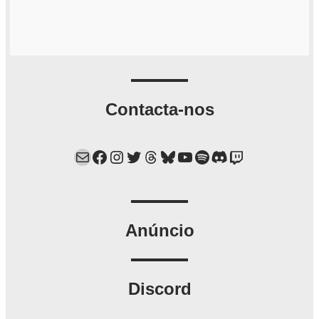
Contacta-nos
Mail
Facebook
Instagram
Twitter
Threads
Bluesky
YouTube
Spotify
Discord
Twitch
Anúncio
Discord