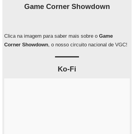
q
Game Corner Showdown
u
i
s
a
Clica na imagem para saber mais sobre o
Game
r
Corner Showdown
, o nosso circuito nacional de VGC!
Ko-Fi