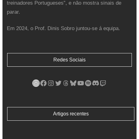
treinadores Portugueses”, e não mostra sinais de
parar.
Em 2024, o Prof. Dinis Sobro juntou-se á equipa.
Redes Sociais
Mail
Facebook
Instagram
Twitter
Threads
Bluesky
YouTube
Spotify
Discord
Twitch
Artigos recentes