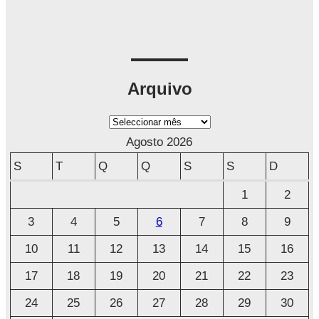
Arquivo
A
r
Agosto 2026
q
S
T
Q
Q
S
S
D
u
1
2
i
3
4
5
6
7
8
9
v
o
10
11
12
13
14
15
16
17
18
19
20
21
22
23
24
25
26
27
28
29
30