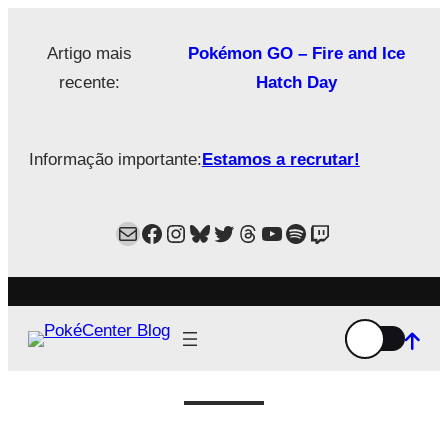
Saltar
para
Artigo mais
Pokémon GO – Fire and Ice
o
recente:
Hatch Day
conteúdo
Informação importante:
Estamos a recrutar!
Mail
Facebook
Instagram
Bluesky
Twitter
Estamos no Threads!
YouTube
Spotify
Twitch