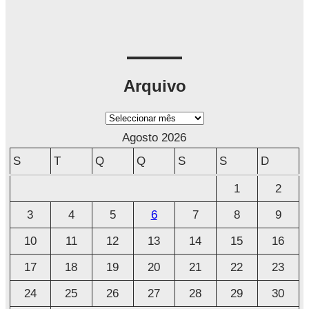
Arquivo
A
r
Agosto 2026
q
S
T
Q
Q
S
S
D
u
1
2
i
3
4
5
6
7
8
9
v
o
10
11
12
13
14
15
16
17
18
19
20
21
22
23
24
25
26
27
28
29
30