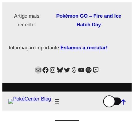
Saltar
para
Artigo mais
Pokémon GO – Fire and Ice
o
recente:
Hatch Day
conteúdo
Informação importante:
Estamos a recrutar!
Mail
Facebook
Instagram
Bluesky
Twitter
Estamos no Threads!
YouTube
Spotify
Twitch