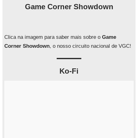
q
Game Corner Showdown
u
i
s
a
Clica na imagem para saber mais sobre o
Game
r
Corner Showdown
, o nosso circuito nacional de VGC!
Ko-Fi