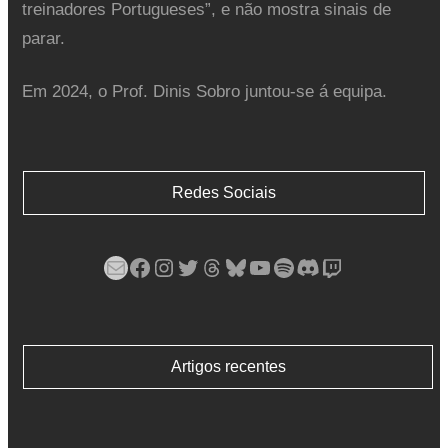
treinadores Portugueses”, e não mostra sinais de
parar.
Em 2024, o Prof. Dinis Sobro juntou-se á equipa.
Redes Sociais
Mail
Facebook
Instagram
Twitter
Threads
Bluesky
YouTube
Spotify
Discord
Twitch
Artigos recentes