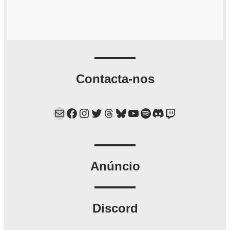
Contacta-nos
Mail
Facebook
Instagram
Twitter
Threads
Bluesky
YouTube
Spotify
Discord
Twitch
Anúncio
Discord