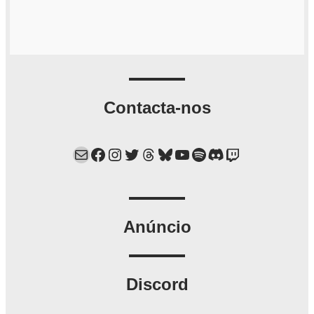
Contacta-nos
Mail
Facebook
Instagram
Twitter
Threads
Bluesky
YouTube
Spotify
Discord
Twitch
Anúncio
Discord