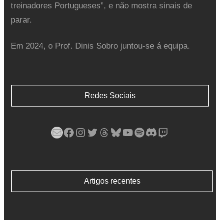
treinadores Portugueses”, e não mostra sinais de
parar.
Em 2024, o Prof. Dinis Sobro juntou-se á equipa.
Redes Sociais
Mail
Facebook
Instagram
Twitter
Threads
Bluesky
YouTube
Spotify
Discord
Twitch
Artigos recentes