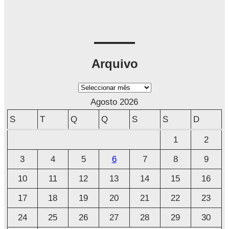
Arquivo
A
r
Agosto 2026
q
S
T
Q
Q
S
S
D
u
1
2
i
3
4
5
6
7
8
9
v
o
10
11
12
13
14
15
16
17
18
19
20
21
22
23
24
25
26
27
28
29
30