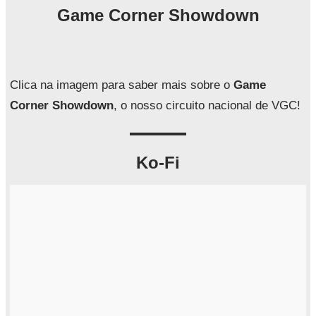
q
Game Corner Showdown
u
i
s
a
Clica na imagem para saber mais sobre o
Game
r
Corner Showdown
, o nosso circuito nacional de VGC!
Ko-Fi