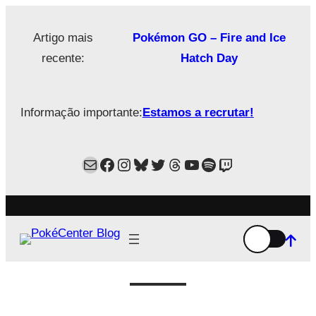
Saltar
para
Artigo mais
Pokémon GO – Fire and Ice
o
recente:
Hatch Day
conteúdo
Informação importante:
Estamos a recrutar!
Mail
Facebook
Instagram
Bluesky
Twitter
Estamos no Threads!
YouTube
Spotify
Twitch