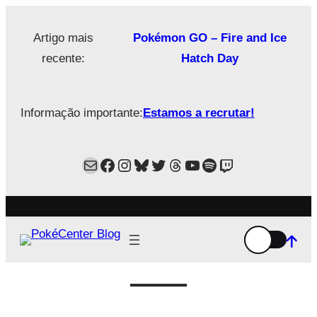
Saltar
para
Artigo mais
Pokémon GO – Fire and Ice
o
recente:
Hatch Day
conteúdo
Informação importante:
Estamos a recrutar!
Mail
Facebook
Instagram
Bluesky
Twitter
Estamos no Threads!
YouTube
Spotify
Twitch