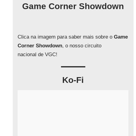
q
Game Corner Showdown
u
i
s
a
Clica na imagem para saber mais sobre o
Game
r
Corner Showdown
, o nosso circuito
nacional de VGC!
Ko-Fi