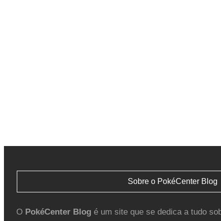
Sobre o PokéCenter Blog
O
PokéCenter Blog
é um site que se dedica a tudo so