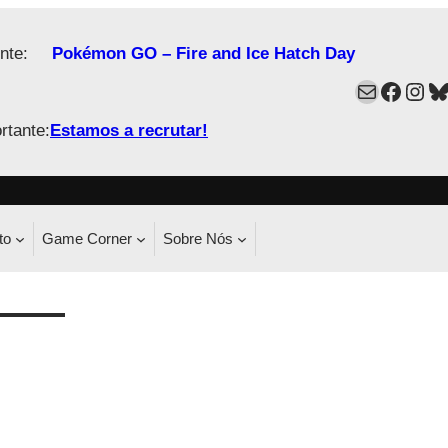
nte:
Pokémon GO – Fire and Ice Hatch Day
Mail
Faceb
Ins
B
rtante:
Estamos a recrutar!
to
Game Corner
Sobre Nós