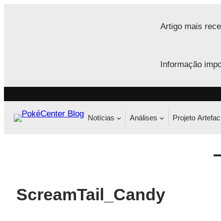
Saltar
para
Artigo mais rece
o
conteúdo
Informação impo
Notícias
Análises
Projeto Artefac
ScreamTail_Candy