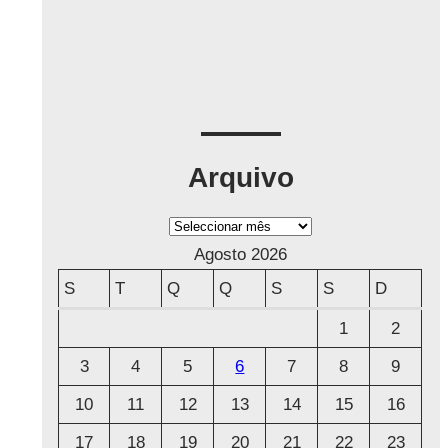
Arquivo
A
r
Agosto 2026
q
S
T
Q
Q
S
S
D
u
1
2
i
3
4
5
6
7
8
9
v
o
10
11
12
13
14
15
16
17
18
19
20
21
22
23