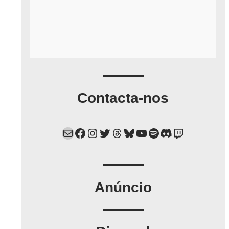
Contacta-nos
Mail
Facebook
Instagram
Twitter
Threads
Bluesky
YouTube
Spotify
Discord
Twitch
Anúncio