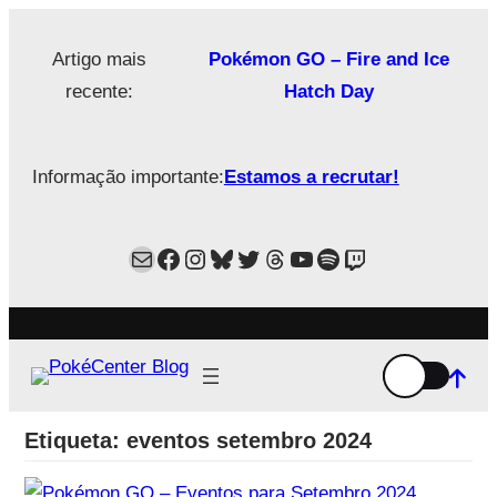
Saltar
para
Artigo mais
Pokémon GO – Fire and Ice
o
recente:
Hatch Day
conteúdo
Informação importante:
Estamos a recrutar!
Mail
Facebook
Instagram
Bluesky
Twitter
Estamos no Threads!
YouTube
Spotify
Twitch
Etiqueta:
eventos setembro 2024