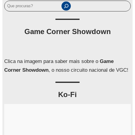
P
e
s
q
Game Corner Showdown
u
i
s
a
Clica na imagem para saber mais sobre o
Game
r
Corner Showdown
, o nosso circuito nacional de VGC!
Ko-Fi