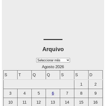
Arquivo
A
r
Agosto 2026
q
S
T
Q
Q
S
S
D
u
1
2
i
3
4
5
6
7
8
9
v
o
10
11
12
13
14
15
16