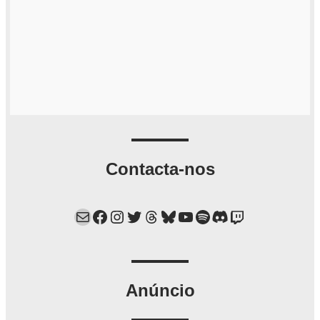
Contacta-nos
Mail
Facebook
Instagram
Twitter
Threads
Bluesky
YouTube
Spotify
Discord
Twitch
Anúncio