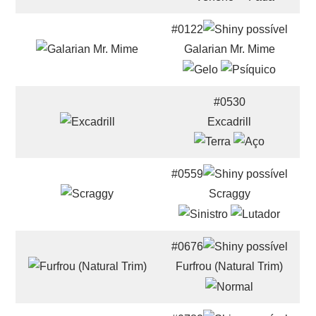
#0122
Galarian Mr. Mime
#0530
Excadrill
#0559
Scraggy
#0676
Furfrou (Natural Trim)