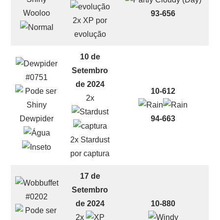
Wooloo
93-656
2x XP por
evolução
10 de
Setembro
#0751
de 2024
10-612
2x
Dewpider
94-663
2x Stardust
por captura
17 de
Setembro
#0202
de 2024
10-880
2x