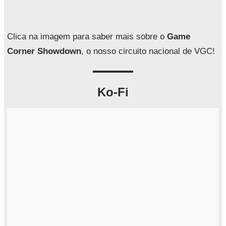
i
s
a
Clica na imagem para saber mais sobre o
Game
r
Corner Showdown
, o nosso circuito nacional de VGC!
Ko-Fi