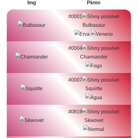
Img
Pkmn
#0001
Bulbasaur
#0004
Charmander
#0007
Squirtle
#0819
Skwovet