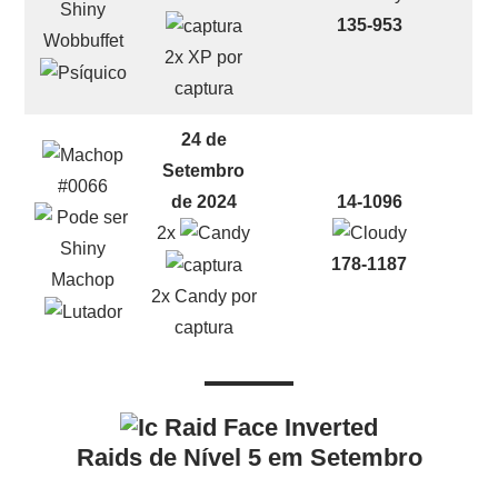
135-953
Wobbuffet
2x XP por
captura
24 de
Setembro
#0066
de 2024
14-1096
2x
178-1187
Machop
2x Candy por
captura
Raids de Nível 5 em Setembro