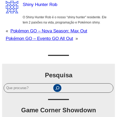
Shiny Hunter Rob
O Shiny Hunter Rob é o nosso “shiny hunter” residente. Ele
tem 2 paixões na vida, programação e Pokémon shiny.
«
Pokémon GO – Nova Season: Max Out
Pokémon GO – Evento GO All Out
»
Pesquisa
P
e
s
q
Game Corner Showdown
u