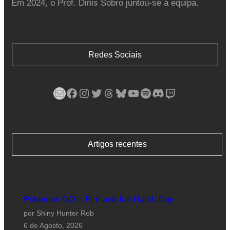
Em 2024, o Prof. Dinis Sobro juntou-se á equipa.
Redes Sociais
Mail
Facebook
Instagram
Twitter
Threads
Bluesky
YouTube
Spotify
Discord
Twitch
Artigos recentes
Pokémon GO – Fire and Ice Hatch Day
por Shiny Hunter Rob
6 de Agosto, 2026