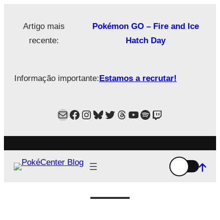
Saltar
para
Artigo mais
Pokémon GO – Fire and Ice
o
recente:
Hatch Day
conteúdo
Informação importante:
Estamos a recrutar!
Mail
Facebook
Instagram
Bluesky
Twitter
Estamos no Threads!
YouTube
Spotify
Twitch