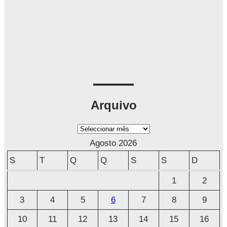
Arquivo
A
r
Agosto 2026
q
S
T
Q
Q
S
S
D
u
1
2
i
3
4
5
6
7
8
9
v
o
10
11
12
13
14
15
16