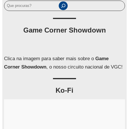
P
e
s
q
Game Corner Showdown
u
i
s
a
Clica na imagem para saber mais sobre o
Game
r
Corner Showdown
, o nosso circuito nacional de VGC!
Ko-Fi