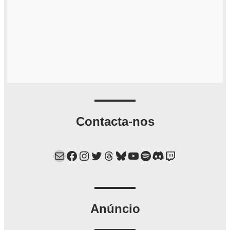
Contacta-nos
Mail
Facebook
Instagram
Twitter
Threads
Bluesky
YouTube
Spotify
Discord
Twitch
Anúncio