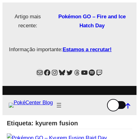
Saltar
para
Artigo mais
Pokémon GO – Fire and Ice
o
recente:
Hatch Day
conteúdo
Informação importante:
Estamos a recrutar!
Mail
Facebook
Instagram
Bluesky
Twitter
Estamos no Threads!
YouTube
Spotify
Twitch
Etiqueta:
kyurem fusion