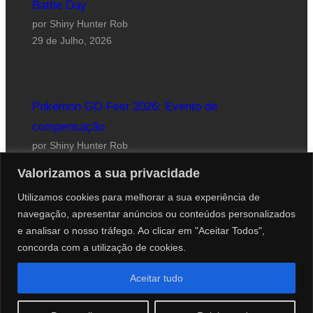
Battle Day
por Shiny Hunter Rob
29 de Julho, 2026
Pokémon GO Fest 2026: Evento de
compensação
por Shiny Hunter Rob
24 de Julho, 2026
Valorizamos a sua privacidade
Utilizamos cookies para melhorar a sua experiência de
navegação, apresentar anúncios ou conteúdos personalizados
e analisar o nosso tráfego. Ao clicar em "Aceitar Todos",
concorda com a utilização de cookies.
Website desenhado por Roberto Coutinho
Aceitar tudo
© 2012-2026 PokéCenter Blog