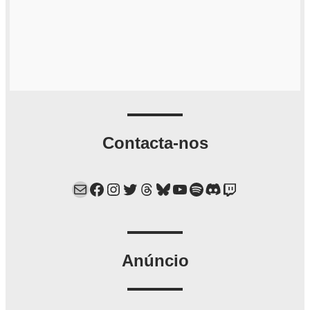
Contacta-nos
Mail
Facebook
Instagram
Twitter
Threads
Bluesky
YouTube
Spotify
Discord
Twitch
Anúncio