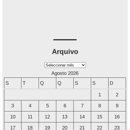
Arquivo
A
r
Agosto 2026
q
S
T
Q
Q
S
S
D
u
1
2
i
3
4
5
6
7
8
9
v
o
10
11
12
13
14
15
16
17
18
19
20
21
22
23