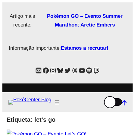
Saltar
para
Artigo mais
Pokémon GO – Evento Summer
o
recente:
Marathon: Arctic Embers
conteúdo
Informação importante:
Estamos a recrutar!
Mail
Facebook
Instagram
Bluesky
Twitter
Estamos no Threads!
YouTube
Spotify
Twitch
Etiqueta:
let's go