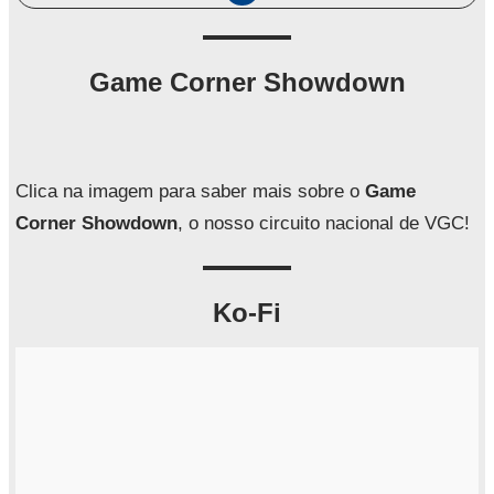
e
s
q
Game Corner Showdown
u
i
s
a
Clica na imagem para saber mais sobre o
Game
r
Corner Showdown
, o nosso circuito nacional de VGC!
Ko-Fi