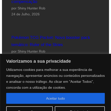
compensação
por Shiny Hunter Rob
24 de Julho, 2026
Pokémon TCG Pocket: Novo booster pack
temático: Ruler of the Skies
por Shiny Hunter Rob
23 de Julho, 2026
Valorizamos a sua privacidade
Utilizamos cookies para melhorar a sua experiência de
navegação, apresentar anúncios ou conteúdos personalizados
e analisar o nosso tráfego. Ao clicar em "Aceitar Todos",
concorda com a utilização de cookies.
Website desenhado por Roberto Coutinho
Aceitar tudo
© 2012-2026 PokéCenter Blog