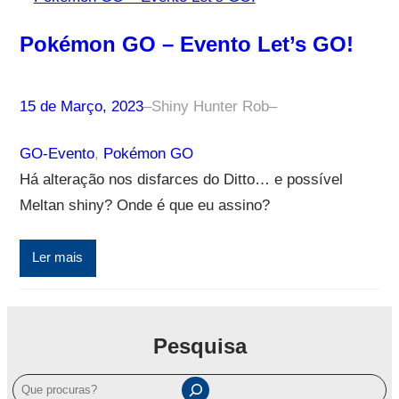
Pokémon GO – Evento Let’s GO!
15 de Março, 2023
–
Shiny Hunter Rob
–
GO-Evento
, 
Pokémon GO
Há alteração nos disfarces do Ditto… e possível
Meltan shiny? Onde é que eu assino?
Ler mais
Pesquisa
P