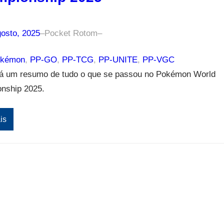
gosto, 2025
–
Pocket Rotom
–
okémon
, 
PP-GO
, 
PP-TCG
, 
PP-UNITE
, 
PP-VGC
tá um resumo de tudo o que se passou no Pokémon World
nship 2025.
is