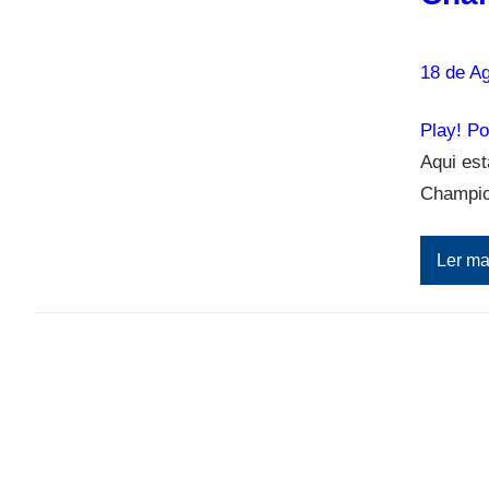
18 de A
Play! P
Aqui es
Champio
Ler ma