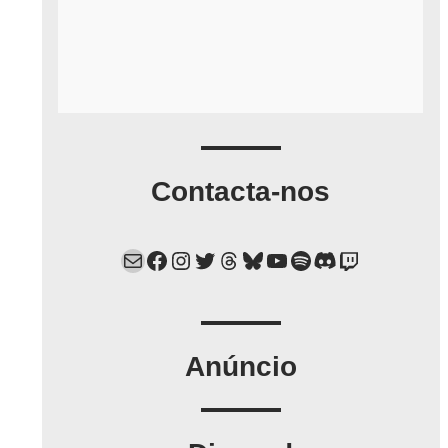
Contacta-nos
Mail
Facebook
Instagram
Twitter
Threads
Bluesky
YouTube
Spotify
Discord
Twitch
Anúncio