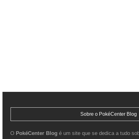
Sobre o PokéCenter Blog
O
PokéCenter Blog
é um site que se dedica a tudo so