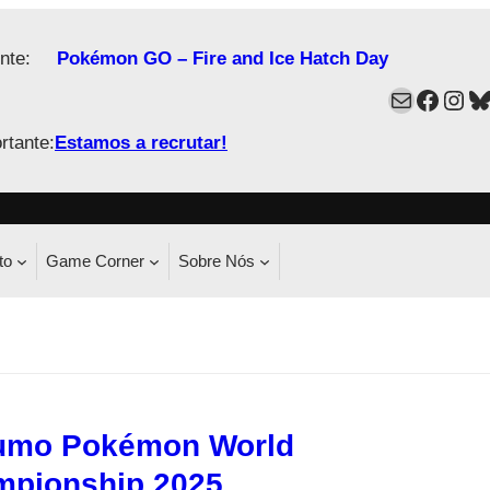
nte:
Pokémon GO – Fire and Ice Hatch Day
Mail
Faceb
Ins
B
rtante:
Estamos a recrutar!
to
Game Corner
Sobre Nós
umo Pokémon World
pionship 2025