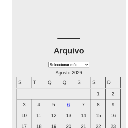
Arquivo
A
r
Agosto 2026
q
S
T
Q
Q
S
S
D
u
1
2
i
3
4
5
6
7
8
9
v
o
10
11
12
13
14
15
16
17
18
19
20
21
22
23