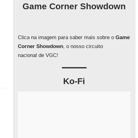
q
Game Corner Showdown
u
i
s
a
Clica na imagem para saber mais sobre o
Game
r
Corner Showdown
, o nosso circuito
nacional de VGC!
Ko-Fi