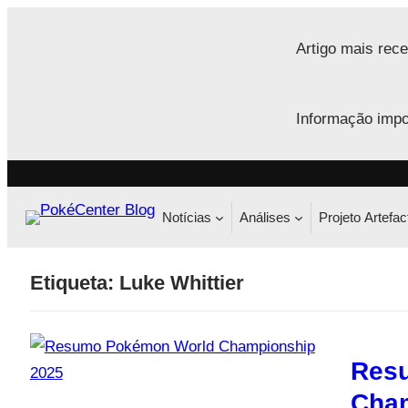
Saltar
para
Artigo mais rece
o
conteúdo
Informação impo
Notícias
Análises
Projeto Artefac
Etiqueta:
Luke Whittier
Res
Cham