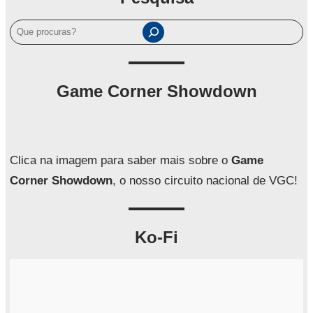
P
e
s
q
Game Corner Showdown
u
i
s
a
Clica na imagem para saber mais sobre o
Game
r
Corner Showdown
, o nosso circuito nacional de VGC!
Ko-Fi