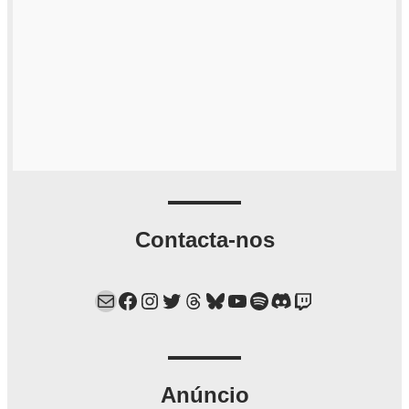
Contacta-nos
Mail
Facebook
Instagram
Twitter
Threads
Bluesky
YouTube
Spotify
Discord
Twitch
Anúncio