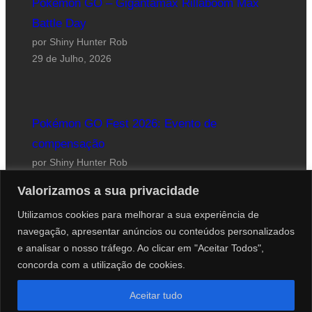
Pokémon GO – Gigantamax Rillaboom Max
Battle Day
por Shiny Hunter Rob
29 de Julho, 2026
Pokémon GO Fest 2026: Evento de
compensação
por Shiny Hunter Rob
24 de Julho, 2026
Valorizamos a sua privacidade
Utilizamos cookies para melhorar a sua experiência de
navegação, apresentar anúncios ou conteúdos personalizados
e analisar o nosso tráfego. Ao clicar em "Aceitar Todos",
concorda com a utilização de cookies.
Website desenhado por Roberto Coutinho
Aceitar tudo