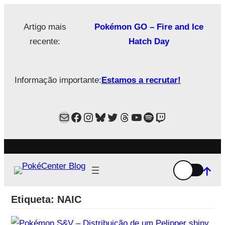
Saltar
para
Artigo mais
Pokémon GO – Fire and Ice
o
recente:
Hatch Day
conteúdo
Informação importante:
Estamos a recrutar!
Mail
Facebook
Instagram
Bluesky
Twitter
Estamos no Threads!
YouTube
Spotify
Twitch
Etiqueta:
NAIC