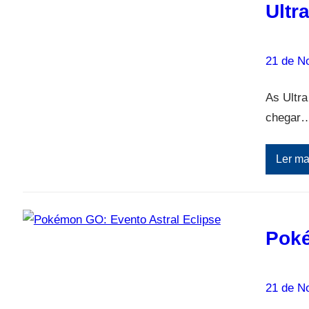
Ultr
21 de N
As Ultra
chegar
Ler ma
Poké
21 de N