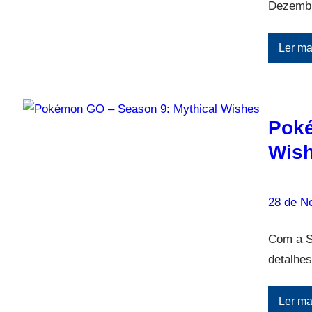
Dezembr
Ler ma
Poké
Wis
28 de N
Com a S
detalhe
Ler ma