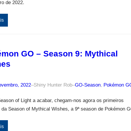
o de 2022.
is
mon GO – Season 9: Mythical
hes
ovembro, 2022
–
Shiny Hunter Rob
–
GO-Season
, 
Pokémon G
eason of Light a acabar, chegam-nos agora os primeiros
s da Season of Mythical Wishes, a 9ª season de Pokémon G
is