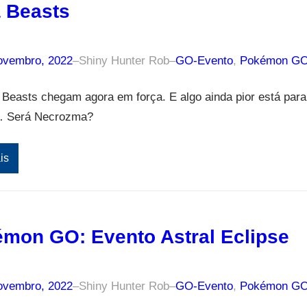
a Beasts
ovembro, 2022
–
Shiny Hunter Rob
–
GO-Evento
, 
Pokémon G
 Beasts chegam agora em força. E algo ainda pior está para
… Será Necrozma?
is
mon GO: Evento Astral Eclipse
ovembro, 2022
–
Shiny Hunter Rob
–
GO-Evento
, 
Pokémon G