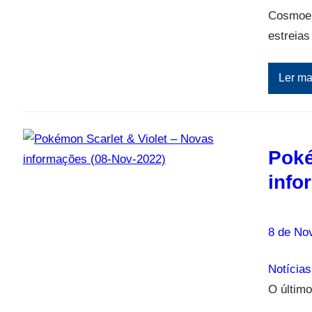
Cosmoem 
estreias
Ler ma
Poké
info
8 de No
Notícias
O último