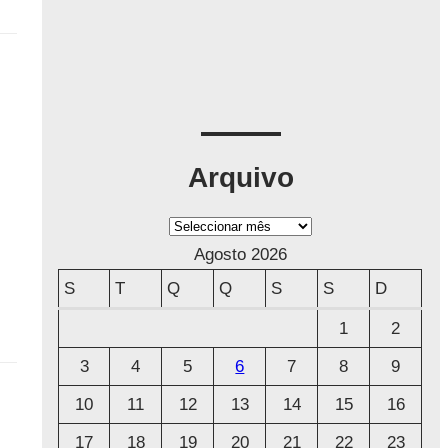
Arquivo
A
r
Agosto 2026
q
S
T
Q
Q
S
S
D
u
1
2
i
3
4
5
6
7
8
9
v
o
10
11
12
13
14
15
16
17
18
19
20
21
22
23