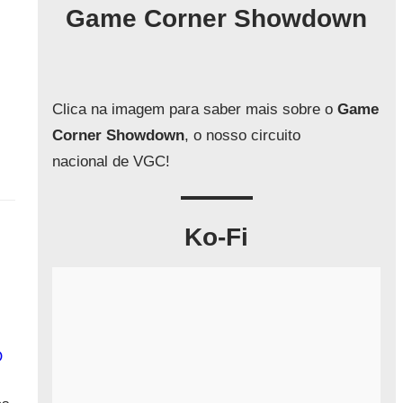
q
Game Corner Showdown
u
i
s
a
Clica na imagem para saber mais sobre o
Game
r
Corner Showdown
, o nosso circuito
nacional de VGC!
Ko-Fi
O