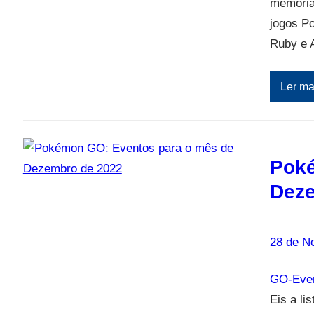
memória
jogos P
Ruby e 
Ler ma
Poké
Deze
28 de N
GO-Even
Eis a l