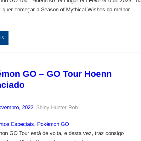
on GO Tour: Hoenn só tem lugar em Fevereiro de 2023, m
ic quer começar a Season of Mythical Wishes da melhor
.
is
émon GO – GO Tour Hoenn
ciado
ovembro, 2022
–
Shiny Hunter Rob
–
tos Especiais
, 
Pokémon GO
n GO Tour está de volta, e desta vez, traz consigo