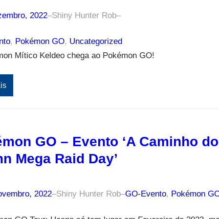
zembro, 2022
–
Shiny Hunter Rob
–
nto
, 
Pokémon GO
, 
Uncategorized
on Mítico Keldeo chega ao Pokémon GO!
is
mon GO – Evento ‘A Caminho do
n Mega Raid Day’
ovembro, 2022
–
Shiny Hunter Rob
–
GO-Evento
, 
Pokémon G