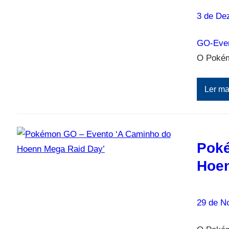
3 de De
GO-Eve
O Pokém
Ler ma
Poké
Hoen
29 de N