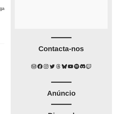
ga
Contacta-nos
Mail
Facebook
Instagram
Twitter
Threads
Bluesky
YouTube
Spotify
Discord
Twitch
Anúncio