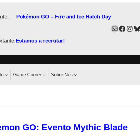
nte:
Pokémon GO – Fire and Ice Hatch Day
Mail
Faceb
Ins
B
rtante:
Estamos a recrutar!
to
Game Corner
Sobre Nós
mon GO: Evento Mythic Blade