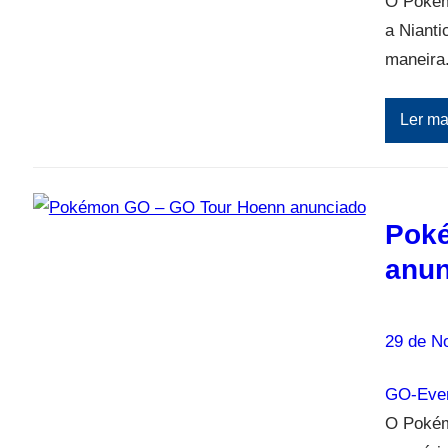
O Pokém
a Niant
maneira
Ler ma
Pok
anun
29 de N
GO-Even
O Pokémo