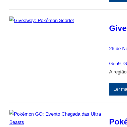
Give
26 de N
Gen9
, 
G
A região
Ler ma
Poké