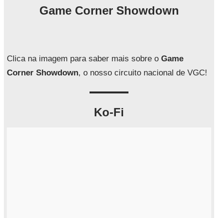
q
Game Corner Showdown
u
i
s
a
Clica na imagem para saber mais sobre o
Game
r
Corner Showdown
, o nosso circuito nacional de VGC!
Ko-Fi