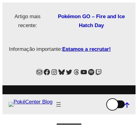
Saltar
para
Artigo mais
Pokémon GO – Fire and Ice
o
recente:
Hatch Day
conteúdo
Informação importante:
Estamos a recrutar!
Mail
Facebook
Instagram
Bluesky
Twitter
Estamos no Threads!
YouTube
Spotify
Twitch