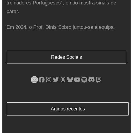
treinadores Portugueses”, e não mostra sinais de
parar.
Em 2024, o Prof. Dinis Sobro juntou-se á equipa.
Redes Sociais
Mail
Facebook
Instagram
Twitter
Threads
Bluesky
YouTube
Spotify
Discord
Twitch
Artigos recentes