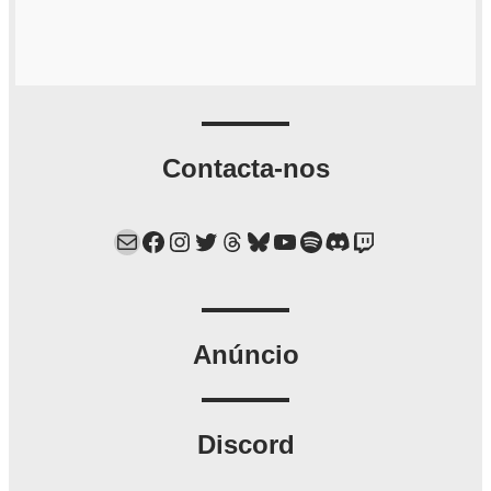
Contacta-nos
Mail
Facebook
Instagram
Twitter
Threads
Bluesky
YouTube
Spotify
Discord
Twitch
Anúncio
Discord