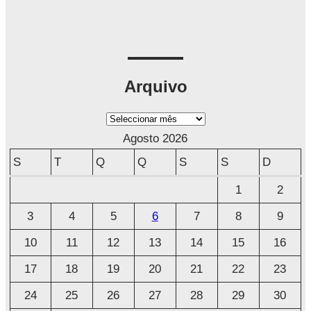
Arquivo
A
r
Agosto 2026
q
S
T
Q
Q
S
S
D
u
1
2
i
3
4
5
6
7
8
9
v
o
10
11
12
13
14
15
16
17
18
19
20
21
22
23
24
25
26
27
28
29
30