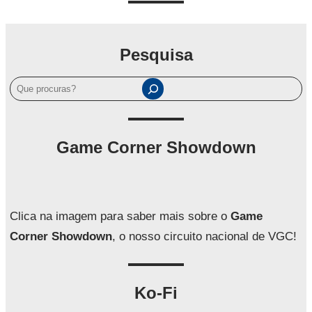
Pesquisa
P
e
s
q
Game Corner Showdown
u
i
s
a
Clica na imagem para saber mais sobre o
Game
r
Corner Showdown
, o nosso circuito nacional de VGC!
Ko-Fi