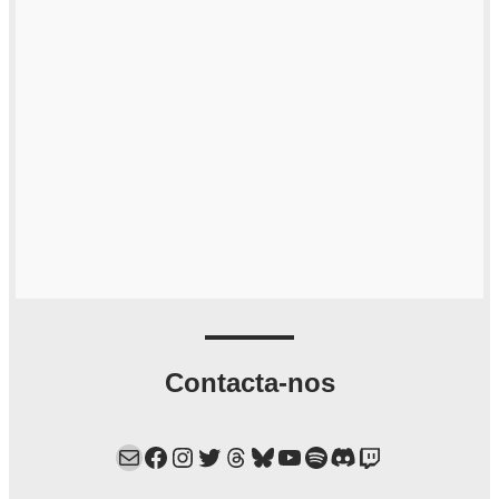
Contacta-nos
Mail
Facebook
Instagram
Twitter
Threads
Bluesky
YouTube
Spotify
Discord
Twitch