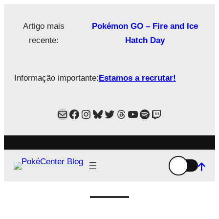
Saltar
para
Artigo mais
Pokémon GO – Fire and Ice
o
recente:
Hatch Day
conteúdo
Informação importante:
Estamos a recrutar!
Mail
Facebook
Instagram
Bluesky
Twitter
Estamos no Threads!
YouTube
Spotify
Twitch