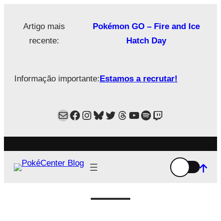
Saltar
para
Artigo mais
Pokémon GO – Fire and Ice
o
recente:
Hatch Day
conteúdo
Informação importante:
Estamos a recrutar!
Mail
Facebook
Instagram
Bluesky
Twitter
Estamos no Threads!
YouTube
Spotify
Twitch