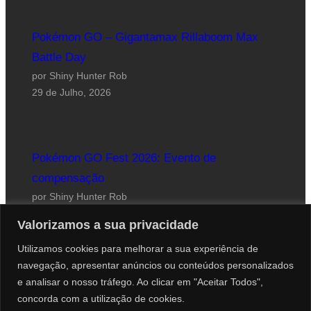
Pokémon GO – Gigantamax Rillaboom Max
Battle Day
por Shiny Hunter Rob
29 de Julho, 2026
Pokémon GO Fest 2026: Evento de
compensação
por Shiny Hunter Rob
24 de Julho, 2026
Valorizamos a sua privacidade
Utilizamos cookies para melhorar a sua experiência de
navegação, apresentar anúncios ou conteúdos personalizados
e analisar o nosso tráfego. Ao clicar em "Aceitar Todos",
concorda com a utilização de cookies.
Website desenhado por Roberto Coutinho