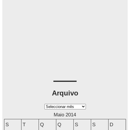
Arquivo
A
r
Maio 2014
q
S
T
Q
Q
S
S
D