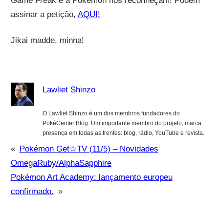
Game Freak e a Pokémon nos reconheçam! Podem
assinar a petição,
AQUI!
Jikai madde, minna!
Lawliet Shinzo
O Lawliet Shinzo é um dos membros fundadores do
PokéCenter Blog. Um importante membro do projeto, marca
presença em todas as frentes: blog, rádio, YouTube e revista.
«
Pokémon Get☆TV (11/5) – Novidades
OmegaRuby/AlphaSapphire
Pokémon Art Academy: lançamento europeu
confirmado.
»