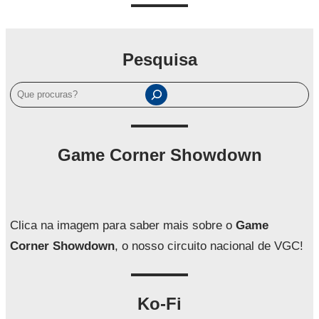
Pesquisa
P
e
s
q
Game Corner Showdown
u
i
s
a
Clica na imagem para saber mais sobre o
Game
r
Corner Showdown
, o nosso circuito nacional de VGC!
Ko-Fi