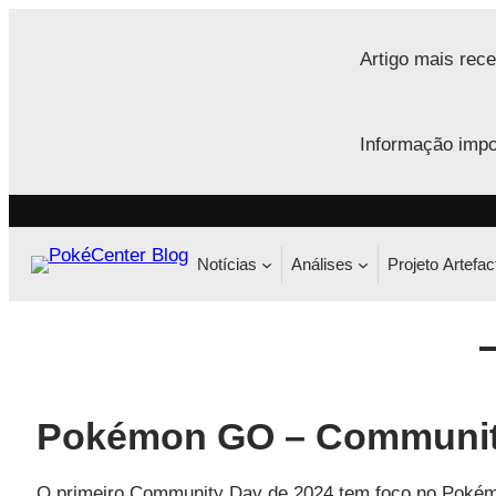
Saltar
para
Artigo mais rece
o
conteúdo
Informação impo
Notícias
Análises
Projeto Artefac
Pokémon GO – Community
O primeiro Community Day de 2024 tem foco no Pokémon