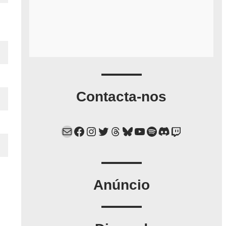
Contacta-nos
Mail
Facebook
Instagram
Twitter
Threads
Bluesky
YouTube
Spotify
Discord
Twitch
Anúncio