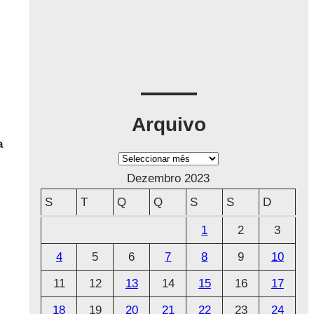
Arquivo
a
A
r
Dezembro 2023
q
S
T
Q
Q
S
S
D
u
1
2
3
i
4
5
6
7
8
9
10
v
o
11
12
13
14
15
16
17
18
19
20
21
22
23
24