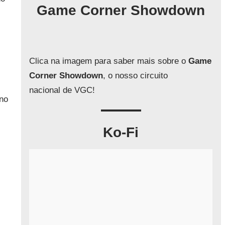
q
Game Corner Showdown
u
i
s
a
Clica na imagem para saber mais sobre o
Game
r
Corner Showdown
, o nosso circuito
nacional de VGC!
no
Ko-Fi