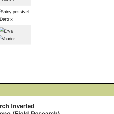
Dartrix
mpo (Field Research)