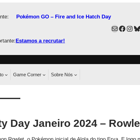
nte:
Pokémon GO – Fire and Ice Hatch Day
Mail
Faceb
Ins
B
rtante:
Estamos a recrutar!
to
Game Corner
Sobre Nós
 Day Janeiro 2024 – Rowle
 Rowlet, o Pokémon inicial de Alola do tipo Erva. E logo 