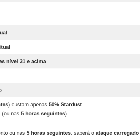
ual
itual
es nível 31 e acima
b
ntes
) custam apenas
50% Stardust
o (ou nas
5 horas seguintes
)
ento ou nas
5 horas seguintes
, saberá o
ataque carregado