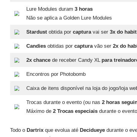
Lure Modules duram
3 horas
Não se aplica a Golden Lure Modules
Stardust
obtida por
captura
vai ser
3x do habit
Candies
obtidas por
captura
vão ser
2x do hab
2x chance
de receber Candy XL
para treinador
Encontros por Photobomb
Caixa de itens disponível na loja do jogo/loja we
Trocas durante o evento (ou nas
2 horas segui
Máximo de
2 Trocas especiais
durante o event
Todo o
Dartrix
que evolua até
Decidueye
durante o ev