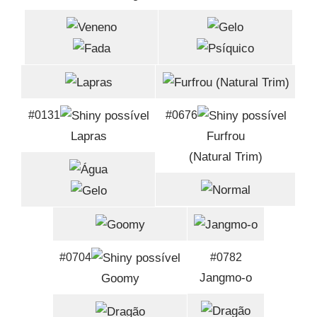
#0131
#0676
Lapras
Furfrou
(Natural Trim)
#0704
#0782
Jangmo-o
Goomy