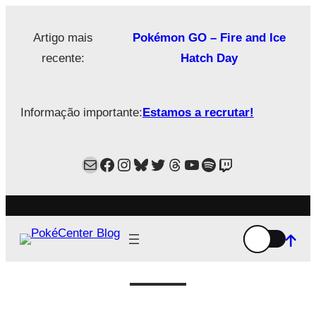
Saltar
para
Artigo mais
Pokémon GO – Fire and Ice
o
recente:
Hatch Day
conteúdo
Informação importante:
Estamos a recrutar!
Mail
Facebook
Instagram
Bluesky
Twitter
Estamos no Threads!
YouTube
Spotify
Twitch