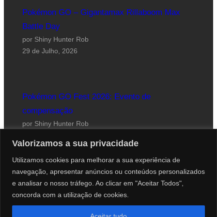
Pokémon GO – Gigantamax Rillaboom Max
Battle Day
por Shiny Hunter Rob
29 de Julho, 2026
Pokémon GO Fest 2026: Evento de
compensação
por Shiny Hunter Rob
24 de Julho, 2026
Valorizamos a sua privacidade
Utilizamos cookies para melhorar a sua experiência de
navegação, apresentar anúncios ou conteúdos personalizados
e analisar o nosso tráfego. Ao clicar em "Aceitar Todos",
concorda com a utilização de cookies.
Website desenhado por Roberto Coutinho
Aceitar tudo