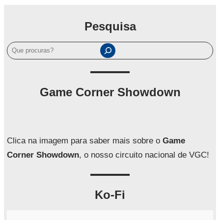
Pesquisa
P
e
s
q
Game Corner Showdown
u
i
s
a
Clica na imagem para saber mais sobre o
Game
r
Corner Showdown
, o nosso circuito nacional de VGC!
Ko-Fi