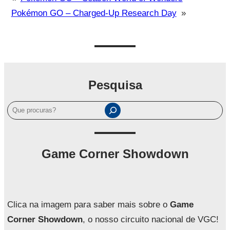
Pokémon GO – Charged-Up Research Day
»
Pesquisa
P
e
s
q
Game Corner Showdown
u
i
s
a
Clica na imagem para saber mais sobre o
Game
r
Corner Showdown
, o nosso circuito nacional de VGC!