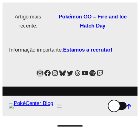
Saltar
para
Artigo mais
Pokémon GO – Fire and Ice
o
recente:
Hatch Day
conteúdo
Informação importante:
Estamos a recrutar!
Mail
Facebook
Instagram
Bluesky
Twitter
Estamos no Threads!
YouTube
Spotify
Twitch