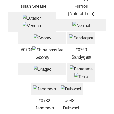
Hisuian Sneasel
Furfrou
(Natural Trim)
#0704
#0769
Sandygast
Goomy
#0782
#0832
Jangmo-o
Dubwool