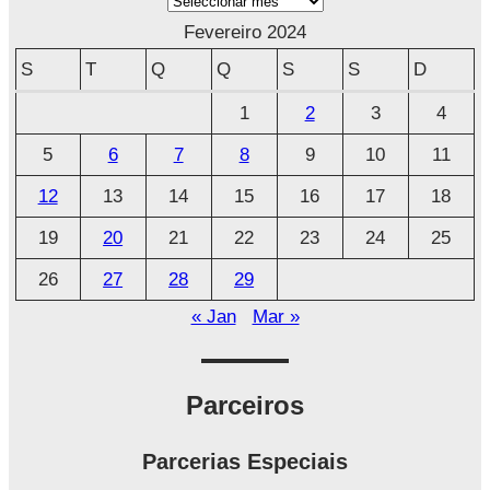
r
Fevereiro 2024
q
S
T
Q
Q
S
S
D
u
1
2
3
4
i
5
6
7
8
9
10
11
v
o
12
13
14
15
16
17
18
19
20
21
22
23
24
25
26
27
28
29
« Jan
Mar »
Parceiros
Parcerias Especiais