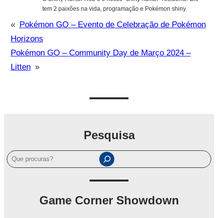
tem 2 paixões na vida, programação e Pokémon shiny.
«
Pokémon GO – Evento de Celebração de Pokémon
Horizons
Pokémon GO – Community Day de Março 2024 –
Litten
»
Pesquisa
P
e
s
q
Game Corner Showdown
u