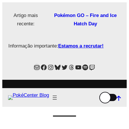
Saltar
para
Artigo mais
Pokémon GO – Fire and Ice
o
recente:
Hatch Day
conteúdo
Informação importante:
Estamos a recrutar!
Mail
Facebook
Instagram
Bluesky
Twitter
Estamos no Threads!
YouTube
Spotify
Twitch