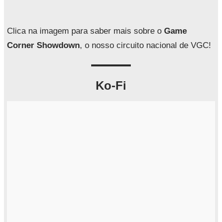
i
s
a
Clica na imagem para saber mais sobre o
Game
r
Corner Showdown
, o nosso circuito nacional de VGC!
Ko-Fi