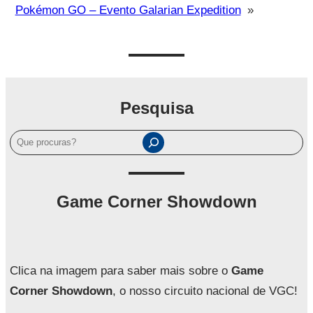
Pokémon GO – Evento Galarian Expedition
»
Pesquisa
P
e
s
q
Game Corner Showdown
u
i
s
a
Clica na imagem para saber mais sobre o
Game
r
Corner Showdown
, o nosso circuito nacional de VGC!