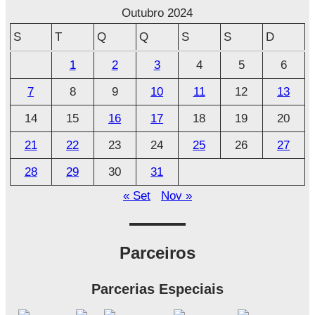
r
Outubro 2024
q
S
T
Q
Q
S
S
D
u
1
2
3
4
5
6
i
7
8
9
10
11
12
13
v
o
14
15
16
17
18
19
20
21
22
23
24
25
26
27
28
29
30
31
« Set
Nov »
Parceiros
Parcerias Especiais