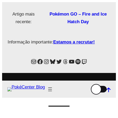
Saltar
para
Artigo mais
Pokémon GO – Fire and Ice
o
recente:
Hatch Day
conteúdo
Informação importante:
Estamos a recrutar!
Mail
Facebook
Instagram
Bluesky
Twitter
Estamos no Threads!
YouTube
Spotify
Twitch