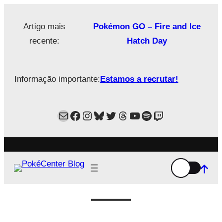
Saltar
para
Artigo mais
Pokémon GO – Fire and Ice
o
recente:
Hatch Day
conteúdo
Informação importante:
Estamos a recrutar!
Mail
Facebook
Instagram
Bluesky
Twitter
Estamos no Threads!
YouTube
Spotify
Twitch