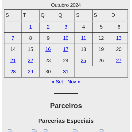
r
Outubro 2024
q
S
T
Q
Q
S
S
D
u
1
2
3
4
5
6
i
7
8
9
10
11
12
13
v
o
14
15
16
17
18
19
20
21
22
23
24
25
26
27
28
29
30
31
« Set
Nov »
Parceiros
Parcerias Especiais