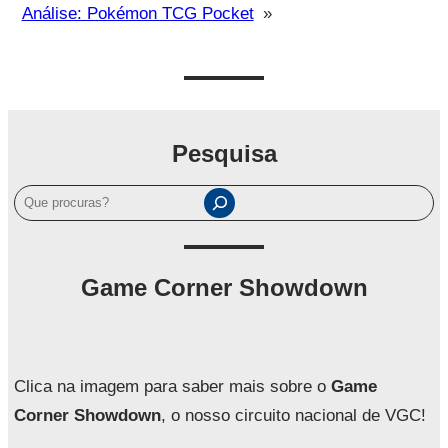
Análise: Pokémon TCG Pocket
»
Pesquisa
P
e
s
q
Game Corner Showdown
u
i
s
a
Clica na imagem para saber mais sobre o
Game
r
Corner Showdown
, o nosso circuito nacional de VGC!