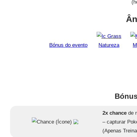
(h
Ân
Bónus do evento
Natureza
M
Bónus
2x chance
de 
– capturar Po
(Apenas Treina