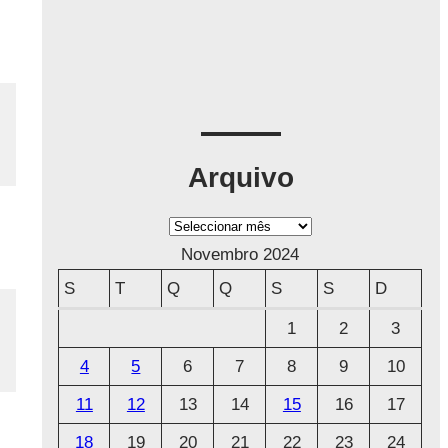
Arquivo
A
r
Novembro 2024
q
S
T
Q
Q
S
S
D
u
1
2
3
i
4
5
6
7
8
9
10
v
o
11
12
13
14
15
16
17
18
19
20
21
22
23
24