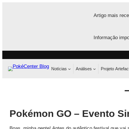
Saltar
para
Artigo mais rece
o
conteúdo
Informação impo
Notícias
Análises
Projeto Artefac
Pokémon GO – Evento Si
Boas, minha gente! Antes do autêntico festival que vai