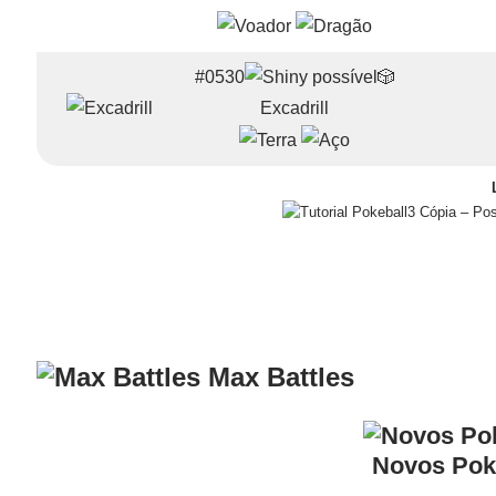
#0530
🎲
Excadrill
– Pos
Max Battles
Novos Po