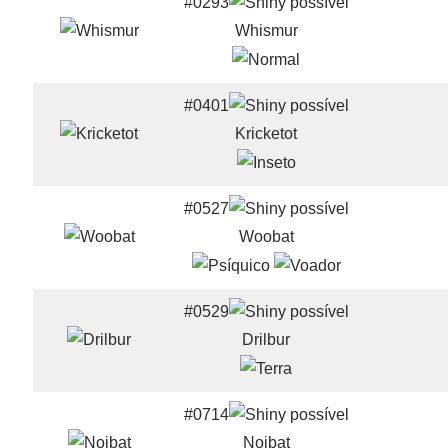
#0293
Whismur
#0401
Kricketot
#0527
Woobat
#0529
Drilbur
#0714
Noibat