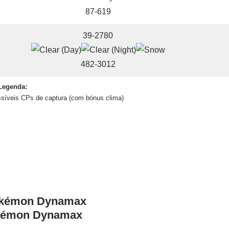
87-619
39-2780
482-3012
Legenda:
síveis CPs de captura (com bónus clima)
kémon Dynamax