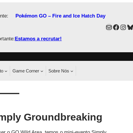
nte:
Pokémon GO – Fire and Ice Hatch Day
Mail
Faceb
Ins
B
rtante:
Estamos a recrutar!
to
Game Corner
Sobre Nós
mply Groundbreaking
 ser o GO Wild Area, temos o mini-evento Simply