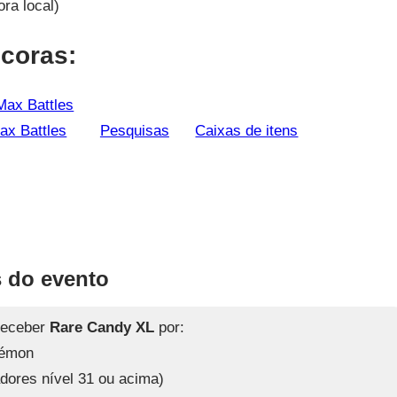
ora local)
coras:
ax Battles
Pesquisas
Caixas de itens
 do evento
receber
Rare Candy XL
por:
kémon
dores nível 31 ou acima)