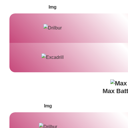
Img
Max Batt
Img