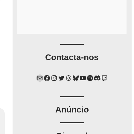
Contacta-nos
Mail
Facebook
Instagram
Twitter
Threads
Bluesky
YouTube
Spotify
Discord
Twitch
Anúncio