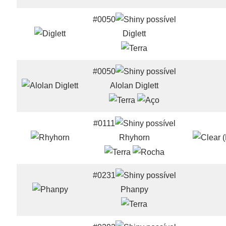
#0050
Diglett
#0050
Alolan Diglett
#0111
Rhyhorn
#0231
Phanpy