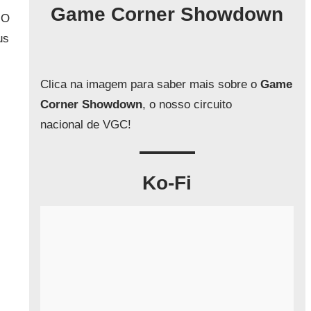
q
Game Corner Showdown
GO
u
us
i
s
a
Clica na imagem para saber mais sobre o
Game
r
Corner Showdown
, o nosso circuito
nacional de VGC!
Ko-Fi