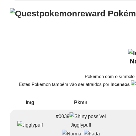
Pokémo
N
Pokémon com o símbolo 
Estes Pokémon também vão ser atraídos por
Incensos
Img
Pkmn
#0039
Jigglypuff