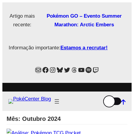
Saltar
para
Artigo mais
Pokémon GO – Evento Summer
o
recente:
Marathon: Arctic Embers
conteúdo
Informação importante:
Estamos a recrutar!
Mail
Facebook
Instagram
Bluesky
Twitter
Estamos no Threads!
YouTube
Spotify
Twitch
Mês:
Outubro 2024