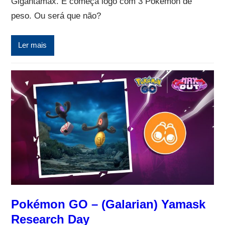
Gigantamax. E começa logo com 3 Pokémon de
peso. Ou será que não?
Ler mais
Pokémon GO – (Galarian) Yamask
Research Day