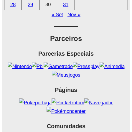
28
29
30
31
« Set
Nov »
Parceiros
Parcerias Especiais
Páginas
Comunidades