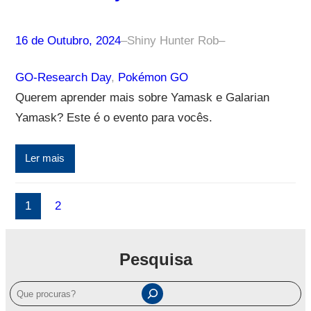
16 de Outubro, 2024
–
Shiny Hunter Rob
–
GO-Research Day
, 
Pokémon GO
Querem aprender mais sobre Yamask e Galarian
Yamask? Este é o evento para vocês.
Ler mais
1
2
Pesquisa
P
e