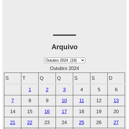
Arquivo
A
r
Outubro 2024
q
S
T
Q
Q
S
S
D
u
1
2
3
4
5
6
i
7
8
9
10
11
12
13
v
o
14
15
16
17
18
19
20
21
22
23
24
25
26
27