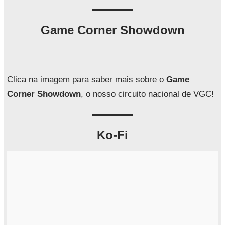
s
q
Game Corner Showdown
u
i
s
a
Clica na imagem para saber mais sobre o
Game
r
Corner Showdown
, o nosso circuito nacional de VGC!
Ko-Fi