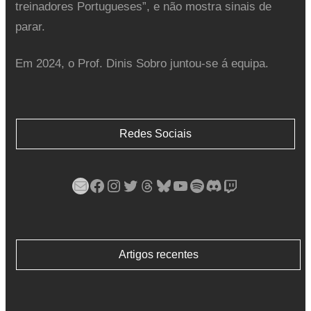
treinadores Portugueses”, e não mostra sinais de
parar.
Em 2024, o Prof. Dinis Sobro juntou-se á equipa.
Redes Sociais
Mail
Facebook
Instagram
Twitter
Threads
Bluesky
YouTube
Spotify
Discord
Twitch
Artigos recentes