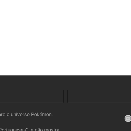
bre o universo Pokémon.
Mail
Portugueses”, e não mostra