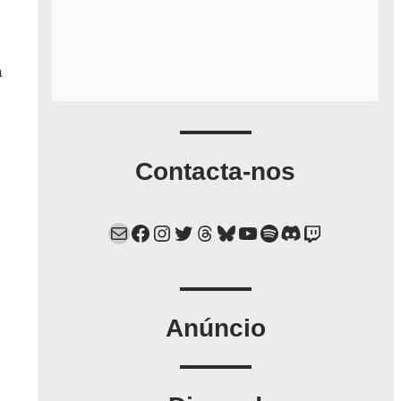
a
Contacta-nos
Mail
Facebook
Instagram
Twitter
Threads
Bluesky
YouTube
Spotify
Discord
Twitch
Anúncio