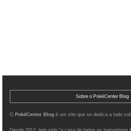
Sobre o PokéCenter Blog
O
PokéCenter Blog
é um site que se dedica a tudo so
Desde 2012, tem sido “a casa de todos os treinadores 