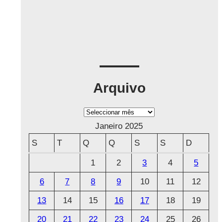
Arquivo
A
r
Janeiro 2025
q
S
T
Q
Q
S
S
D
u
1
2
3
4
5
i
6
7
8
9
10
11
12
v
o
13
14
15
16
17
18
19
20
21
22
23
24
25
26