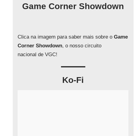
q
Game Corner Showdown
u
i
s
a
Clica na imagem para saber mais sobre o
Game
r
Corner Showdown
, o nosso circuito
nacional de VGC!
Ko-Fi