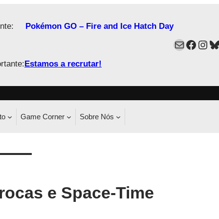
nte:
Pokémon GO – Fire and Ice Hatch Day
Mail
Faceb
Ins
B
rtante:
Estamos a recrutar!
to
Game Corner
Sobre Nós
rocas e Space-Time