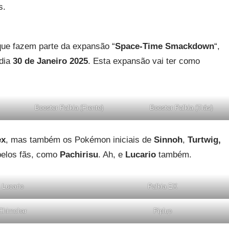
s.
ue fazem parte da expansão “
Space-Time Smackdown
“,
 dia
30 de Janeiro 2025
. Esta expansão vai ter como
Booster Palkia (Frente)
Booster Palkia (Trás)
ex
, mas também os Pokémon iniciais de
Sinnoh
,
Turtwig,
elos fãs, como
Pachirisu
. Ah, e
Lucario
também.
Lucario
Palkia EX
Chimchar
Piplup