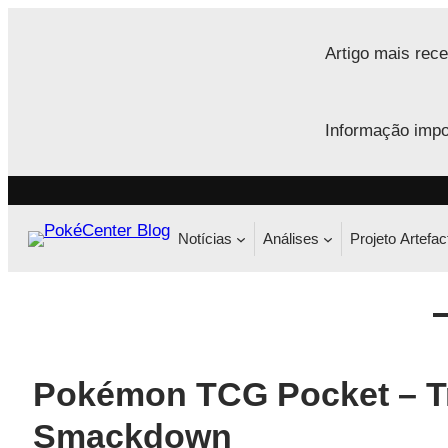
Saltar
para
Artigo mais rece
o
conteúdo
Informação impo
Notícias
Análises
Projeto Artefac
Pokémon TCG Pocket – T
Smackdown