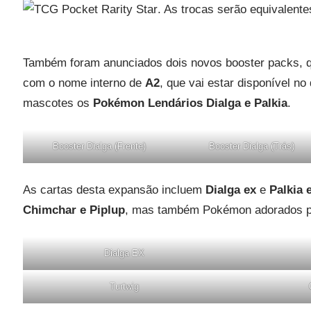
. As trocas serão equivalente
Também foram anunciados dois novos booster packs, q
com o nome interno de
A2
, que vai estar disponível no
mascotes os
Pokémon Lendários Dialga e Palkia
.
Booster Dialga (Frente)
Booster Dialga (Trás)
As cartas desta expansão incluem
Dialga ex
e
Palkia 
Chimchar e Piplup
, mas também Pokémon adorados p
Dialga EX
Turtwig