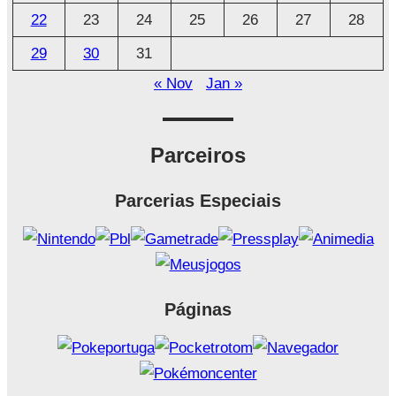
22
23
24
25
26
27
28
29
30
31
« Nov
Jan »
Parceiros
Parcerias Especiais
Páginas