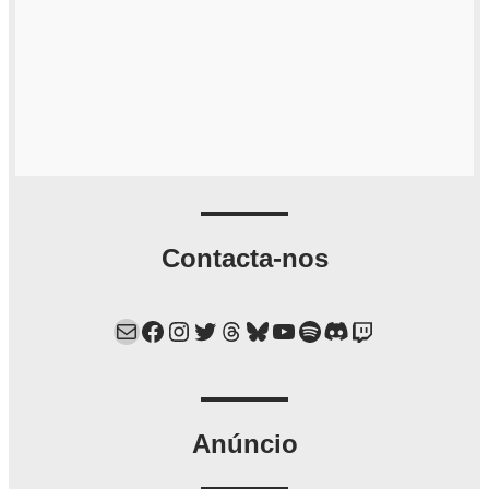
Contacta-nos
Mail
Facebook
Instagram
Twitter
Threads
Bluesky
YouTube
Spotify
Discord
Twitch
Anúncio