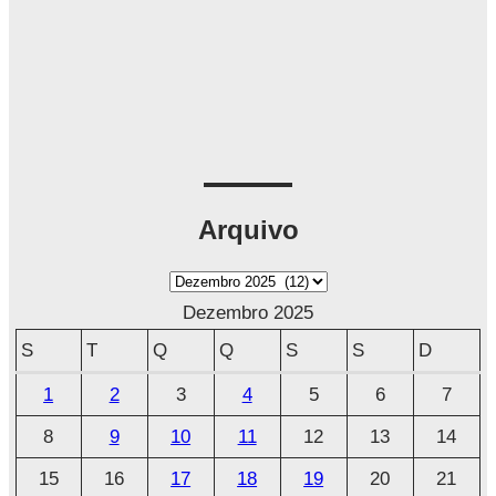
Arquivo
A
r
Dezembro 2025
q
S
T
Q
Q
S
S
D
u
1
2
3
4
5
6
7
i
8
9
10
11
12
13
14
v
o
15
16
17
18
19
20
21