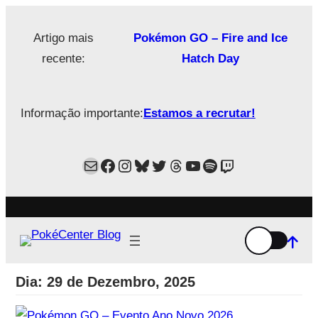
Saltar
para
Artigo mais
Pokémon GO – Fire and Ice
o
recente:
Hatch Day
conteúdo
Informação importante:
Estamos a recrutar!
Mail
Facebook
Instagram
Bluesky
Twitter
Estamos no Threads!
YouTube
Spotify
Twitch
Dia:
29 de Dezembro, 2025