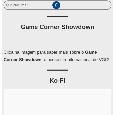
P
e
s
q
Game Corner Showdown
u
i
s
a
Clica na imagem para saber mais sobre o
Game
r
Corner Showdown
, o nosso circuito nacional de VGC!
Ko-Fi