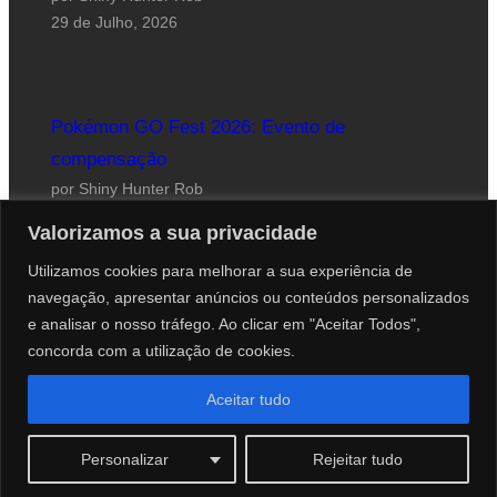
29 de Julho, 2026
Pokémon GO Fest 2026: Evento de
compensação
por Shiny Hunter Rob
24 de Julho, 2026
Valorizamos a sua privacidade
Utilizamos cookies para melhorar a sua experiência de
navegação, apresentar anúncios ou conteúdos personalizados
e analisar o nosso tráfego. Ao clicar em "Aceitar Todos",
concorda com a utilização de cookies.
Website desenhado por Roberto Coutinho
Aceitar tudo
© 2012-2026 PokéCenter Blog
Personalizar
Rejeitar tudo