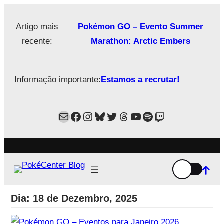
Saltar
para
Artigo mais
Pokémon GO – Evento Summer
o
recente:
Marathon: Arctic Embers
conteúdo
Informação importante:
Estamos a recrutar!
Mail
Facebook
Instagram
Bluesky
Twitter
Estamos no Threads!
YouTube
Spotify
Twitch
Dia:
18 de Dezembro, 2025