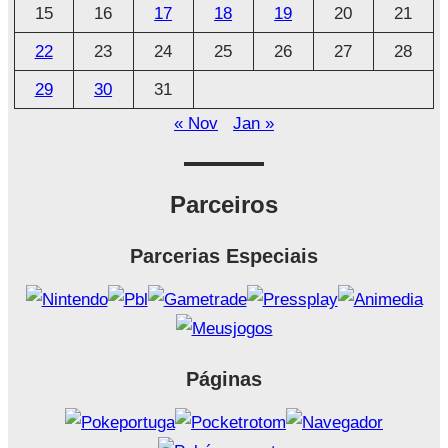
o
15
16
17
18
19
20
21
22
23
24
25
26
27
28
29
30
31
« Nov
Jan »
Parceiros
Parcerias Especiais
Páginas