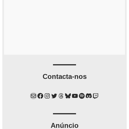
Contacta-nos
Mail
Facebook
Instagram
Twitter
Threads
Bluesky
YouTube
Spotify
Discord
Twitch
Anúncio