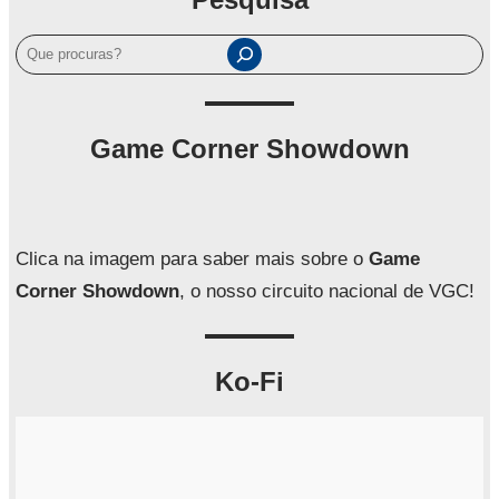
P
e
s
q
Game Corner Showdown
u
i
s
a
Clica na imagem para saber mais sobre o
Game
r
Corner Showdown
, o nosso circuito nacional de VGC!
Ko-Fi